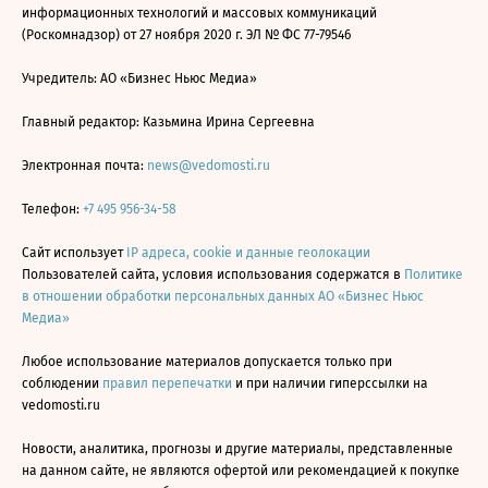
информационных технологий и массовых коммуникаций
(Роскомнадзор) от 27 ноября 2020 г. ЭЛ № ФС 77-79546
Учредитель: АО «Бизнес Ньюс Медиа»
Главный редактор: Казьмина Ирина Сергеевна
Электронная почта:
news@vedomosti.ru
Телефон:
+7 495 956-34-58
Сайт использует
IP адреса, cookie и данные геолокации
Пользователей сайта, условия использования содержатся в
Политике
в отношении обработки персональных данных АО «Бизнес Ньюс
Медиа»
Любое использование материалов допускается только при
соблюдении
правил перепечатки
и при наличии гиперссылки на
vedomosti.ru
Новости, аналитика, прогнозы и другие материалы, представленные
на данном сайте, не являются офертой или рекомендацией к покупке