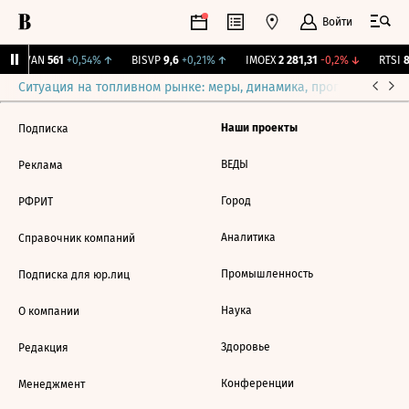
Войти
AVAN
561
+0,54%
↑
BISVP
9,6
+0,21%
↑
IMOEX
2 281,31
-0,2%
↓
RTSI
8
Ситуация на топливном рынке: меры, динамика, прогнозы
Выб
Наши проекты
Подписка
ВЕДЫ
Реклама
Город
РФРИТ
Аналитика
Справочник компаний
Промышленность
Подписка для юр.лиц
Наука
О компании
Здоровье
Редакция
Конференции
Менеджмент