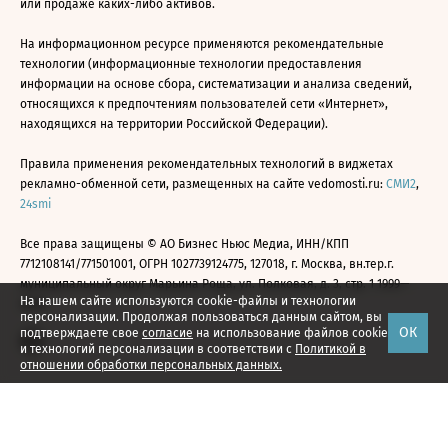
или продаже каких-либо активов.
На информационном ресурсе применяются рекомендательные
технологии (информационные технологии предоставления
информации на основе сбора, систематизации и анализа сведений,
относящихся к предпочтениям пользователей сети «Интернет»,
находящихся на территории Российской Федерации).
Правила применения рекомендательных технологий в виджетах
рекламно-обменной сети, размещенных на сайте vedomosti.ru:
СМИ2
,
24smi
Все права защищены © АО Бизнес Ньюс Медиа, ИНН/КПП
7712108141/771501001, ОГРН 1027739124775, 127018, г. Москва, вн.тер.г.
муниципальный округ Марьина Роща, ул. Полковая, д. 3, стр. 1 1999—
На нашем сайте используются cookie-файлы и технологии
2026
персонализации. Продолжая пользоваться данным сайтом, вы
ОК
подтверждаете свое
согласие
на использование файлов cookie
и технологий персонализации в соответствии с
Политикой в
отношении обработки персональных данных.