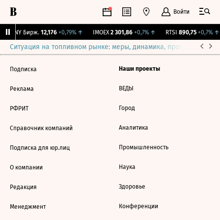
Войти
CNY Бирж.
12,176
+0,79%
↑
IMOEX
2 301,86
+0,7%
↑
RTSI
890,75
+0,7%
↑
Ситуация на топливном рынке: меры, динамика, прогнозы
Выб
Наши проекты
Подписка
ВЕДЫ
Реклама
Город
РФРИТ
Аналитика
Справочник компаний
Промышленность
Подписка для юр.лиц
Наука
О компании
Здоровье
Редакция
Конференции
Менеджмент