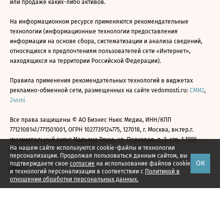
или продаже каких-либо активов.
На информационном ресурсе применяются рекомендательные
технологии (информационные технологии предоставления
информации на основе сбора, систематизации и анализа сведений,
относящихся к предпочтениям пользователей сети «Интернет»,
находящихся на территории Российской Федерации).
Правила применения рекомендательных технологий в виджетах
рекламно-обменной сети, размещенных на сайте vedomosti.ru:
СМИ2
,
24smi
Все права защищены © АО Бизнес Ньюс Медиа, ИНН/КПП
7712108141/771501001, ОГРН 1027739124775, 127018, г. Москва, вн.тер.г.
муниципальный округ Марьина Роща, ул. Полковая, д. 3, стр. 1 1999—
На нашем сайте используются cookie-файлы и технологии
2026
персонализации. Продолжая пользоваться данным сайтом, вы
ОК
подтверждаете свое
согласие
на использование файлов cookie
и технологий персонализации в соответствии с
Политикой в
отношении обработки персональных данных.