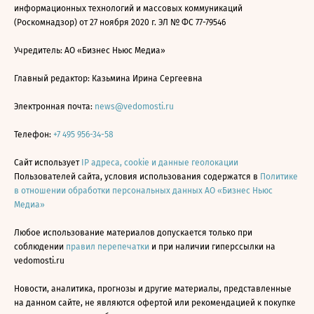
информационных технологий и массовых коммуникаций
(Роскомнадзор) от 27 ноября 2020 г. ЭЛ № ФС 77-79546
Учредитель: АО «Бизнес Ньюс Медиа»
Главный редактор: Казьмина Ирина Сергеевна
Электронная почта:
news@vedomosti.ru
Телефон:
+7 495 956-34-58
Сайт использует
IP адреса, cookie и данные геолокации
Пользователей сайта, условия использования содержатся в
Политике
в отношении обработки персональных данных АО «Бизнес Ньюс
Медиа»
Любое использование материалов допускается только при
соблюдении
правил перепечатки
и при наличии гиперссылки на
vedomosti.ru
Новости, аналитика, прогнозы и другие материалы, представленные
на данном сайте, не являются офертой или рекомендацией к покупке