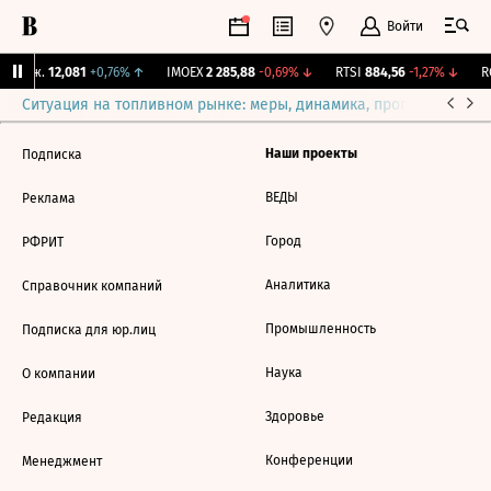
Войти
 Бирж.
12,081
+0,76%
↑
IMOEX
2 285,88
-0,69%
↓
RTSI
884,56
-1,27%
↓
RG
Ситуация на топливном рынке: меры, динамика, прогнозы
Выб
Наши проекты
Подписка
ВЕДЫ
Реклама
Город
РФРИТ
Аналитика
Справочник компаний
Промышленность
Подписка для юр.лиц
Наука
О компании
Здоровье
Редакция
Конференции
Менеджмент