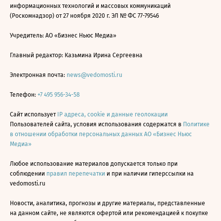
информационных технологий и массовых коммуникаций
(Роскомнадзор) от 27 ноября 2020 г. ЭЛ № ФС 77-79546
Учредитель: АО «Бизнес Ньюс Медиа»
Главный редактор: Казьмина Ирина Сергеевна
Электронная почта:
news@vedomosti.ru
Телефон:
+7 495 956-34-58
Сайт использует
IP адреса, cookie и данные геолокации
Пользователей сайта, условия использования содержатся в
Политике
в отношении обработки персональных данных АО «Бизнес Ньюс
Медиа»
Любое использование материалов допускается только при
соблюдении
правил перепечатки
и при наличии гиперссылки на
vedomosti.ru
Новости, аналитика, прогнозы и другие материалы, представленные
на данном сайте, не являются офертой или рекомендацией к покупке