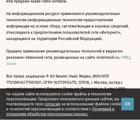
или продаже каких-либо активов.
На информационном ресурсе применяются рекомендательные
технологии (информационные технологии предоставления
информации на основе сбора, систематизации и анализа сведений,
относящихся к предпочтениям пользователей сети «Интернет»,
находящихся на территории Российской Федерации).
Правила применения рекомендательных технологий в виджетах
рекламно-обменной сети, размещенных на сайте vedomosti.ru:
СМИ2
,
24smi
Все права защищены © АО Бизнес Ньюс Медиа, ИНН/КПП
7712108141/771501001, ОГРН 1027739124775, 127018, г. Москва, вн.тер.г.
муниципальный округ Марьина Роща, ул. Полковая, д. 3, стр. 1 1999—
На нашем сайте используются cookie-файлы и технологии
2026
персонализации. Продолжая пользоваться данным сайтом, вы
ОК
подтверждаете свое
согласие
на использование файлов cookie
и технологий персонализации в соответствии с
Политикой в
отношении обработки персональных данных.