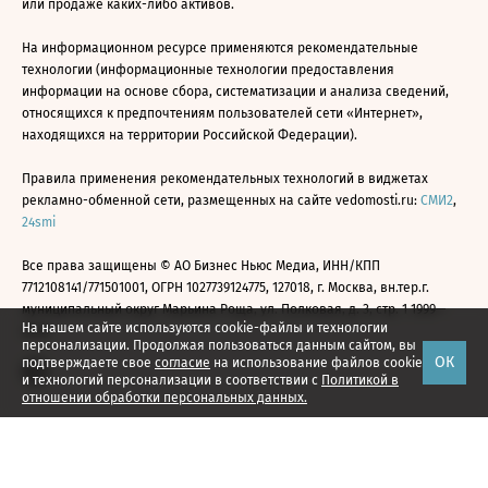
или продаже каких-либо активов.
На информационном ресурсе применяются рекомендательные
технологии (информационные технологии предоставления
информации на основе сбора, систематизации и анализа сведений,
относящихся к предпочтениям пользователей сети «Интернет»,
находящихся на территории Российской Федерации).
Правила применения рекомендательных технологий в виджетах
рекламно-обменной сети, размещенных на сайте vedomosti.ru:
СМИ2
,
24smi
Все права защищены © АО Бизнес Ньюс Медиа, ИНН/КПП
7712108141/771501001, ОГРН 1027739124775, 127018, г. Москва, вн.тер.г.
муниципальный округ Марьина Роща, ул. Полковая, д. 3, стр. 1 1999—
На нашем сайте используются cookie-файлы и технологии
2026
персонализации. Продолжая пользоваться данным сайтом, вы
ОК
подтверждаете свое
согласие
на использование файлов cookie
и технологий персонализации в соответствии с
Политикой в
отношении обработки персональных данных.