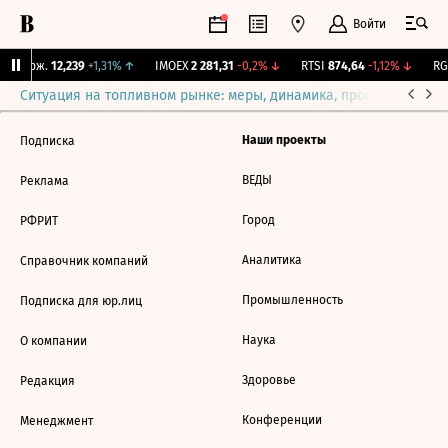
Войти
Y Бирж.
12,239
+1,31%
↑
IMOEX
2 281,31
-0,2%
↓
RTSI
874,64
-1,12%
↓
RGB
Ситуация на топливном рынке: меры, динамика, прогнозы
Выб
Наши проекты
Подписка
ВЕДЫ
Реклама
Город
РФРИТ
Аналитика
Справочник компаний
Промышленность
Подписка для юр.лиц
Наука
О компании
Здоровье
Редакция
Конференции
Менеджмент