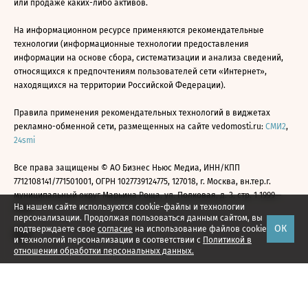
или продаже каких-либо активов.
На информационном ресурсе применяются рекомендательные
технологии (информационные технологии предоставления
информации на основе сбора, систематизации и анализа сведений,
относящихся к предпочтениям пользователей сети «Интернет»,
находящихся на территории Российской Федерации).
Правила применения рекомендательных технологий в виджетах
рекламно-обменной сети, размещенных на сайте vedomosti.ru:
СМИ2
,
24smi
Все права защищены © АО Бизнес Ньюс Медиа, ИНН/КПП
7712108141/771501001, ОГРН 1027739124775, 127018, г. Москва, вн.тер.г.
муниципальный округ Марьина Роща, ул. Полковая, д. 3, стр. 1 1999—
На нашем сайте используются cookie-файлы и технологии
2026
персонализации. Продолжая пользоваться данным сайтом, вы
ОК
подтверждаете свое
согласие
на использование файлов cookie
и технологий персонализации в соответствии с
Политикой в
отношении обработки персональных данных.