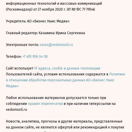
информационных технологий и массовых коммуникаций
(Роскомнадзор) от 27 ноября 2020 г. ЭЛ № ФС 77-79546
Учредитель: АО «Бизнес Ньюс Медиа»
Главный редактор: Казьмина Ирина Сергеевна
Электронная почта:
news@vedomosti.ru
Телефон:
+7 495 956-34-58
Сайт использует
IP адреса, cookie и данные геолокации
Пользователей сайта, условия использования содержатся в
Политике
в отношении обработки персональных данных АО «Бизнес Ньюс
Медиа»
Любое использование материалов допускается только при
соблюдении
правил перепечатки
и при наличии гиперссылки на
vedomosti.ru
Новости, аналитика, прогнозы и другие материалы, представленные
на данном сайте, не являются офертой или рекомендацией к покупке