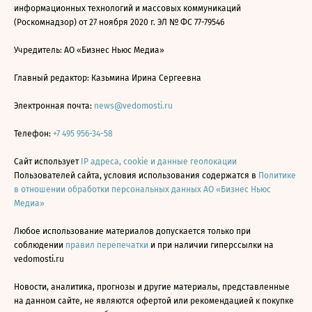
информационных технологий и массовых коммуникаций
(Роскомнадзор) от 27 ноября 2020 г. ЭЛ № ФС 77-79546
Учредитель: АО «Бизнес Ньюс Медиа»
Главный редактор: Казьмина Ирина Сергеевна
Электронная почта:
news@vedomosti.ru
Телефон:
+7 495 956-34-58
Сайт использует
IP адреса, cookie и данные геолокации
Пользователей сайта, условия использования содержатся в
Политике
в отношении обработки персональных данных АО «Бизнес Ньюс
Медиа»
Любое использование материалов допускается только при
соблюдении
правил перепечатки
и при наличии гиперссылки на
vedomosti.ru
Новости, аналитика, прогнозы и другие материалы, представленные
на данном сайте, не являются офертой или рекомендацией к покупке