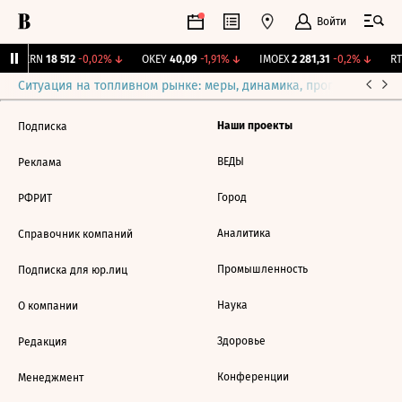
Войти
AKRN
18 512
-0,02%
↓
OKEY
40,09
-1,91%
↓
IMOEX
2 281,31
-0,2%
↓
RTS
Ситуация на топливном рынке: меры, динамика, прогнозы
Выб
Наши проекты
Подписка
ВЕДЫ
Реклама
Город
РФРИТ
Аналитика
Справочник компаний
Промышленность
Подписка для юр.лиц
Наука
О компании
Здоровье
Редакция
Конференции
Менеджмент