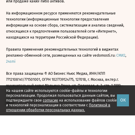
или продаже каких-либо активов.
На информационном ресурсе применяются рекомендательные
технологии (информационные технологии предоставления
информации на основе сбора, систематизации и анализа сведений,
относящихся к предпочтениям пользователей сети «Интернет»,
находящихся на территории Российской Федерации).
Правила применения рекомендательных технологий в виджетах
рекламно-обменной сети, размещенных на сайте vedomosti.ru:
СМИ2
,
24smi
Все права защищены © АО Бизнес Ньюс Медиа, ИНН/КПП
7712108141/771501001, ОГРН 1027739124775, 127018, г. Москва, вн.тер.г.
муниципальный округ Марьина Роща, ул. Полковая, д. 3, стр. 1 1999—
На нашем сайте используются cookie-файлы и технологии
2026
персонализации. Продолжая пользоваться данным сайтом, вы
ОК
подтверждаете свое
согласие
на использование файлов cookie
и технологий персонализации в соответствии с
Политикой в
отношении обработки персональных данных.