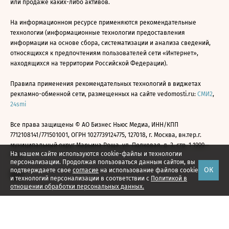
или продаже каких-либо активов.
На информационном ресурсе применяются рекомендательные
технологии (информационные технологии предоставления
информации на основе сбора, систематизации и анализа сведений,
относящихся к предпочтениям пользователей сети «Интернет»,
находящихся на территории Российской Федерации).
Правила применения рекомендательных технологий в виджетах
рекламно-обменной сети, размещенных на сайте vedomosti.ru:
СМИ2
,
24smi
Все права защищены © АО Бизнес Ньюс Медиа, ИНН/КПП
7712108141/771501001, ОГРН 1027739124775, 127018, г. Москва, вн.тер.г.
муниципальный округ Марьина Роща, ул. Полковая, д. 3, стр. 1 1999—
На нашем сайте используются cookie-файлы и технологии
2026
персонализации. Продолжая пользоваться данным сайтом, вы
ОК
подтверждаете свое
согласие
на использование файлов cookie
и технологий персонализации в соответствии с
Политикой в
отношении обработки персональных данных.