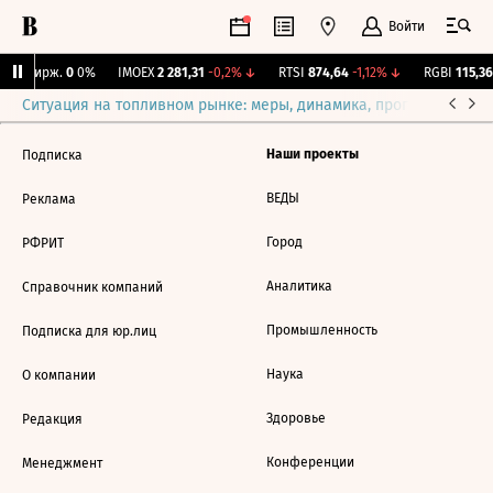
Войти
NY Бирж.
0
0%
IMOEX
2 281,31
-0,2%
↓
RTSI
874,64
-1,12%
↓
RGBI
115,36
Ситуация на топливном рынке: меры, динамика, прогнозы
Выб
Наши проекты
Подписка
ВЕДЫ
Реклама
Город
РФРИТ
Аналитика
Справочник компаний
Промышленность
Подписка для юр.лиц
Наука
О компании
Здоровье
Редакция
Конференции
Менеджмент