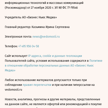
информационных технологий и массовых коммуникаций
(Роскомнадзор) от 27 ноября 2020 г. ЭЛ № ФС 77-79546
Учредитель: АО «Бизнес Ньюс Медиа»
Главный редактор: Казьмина Ирина Сергеевна
Электронная почта:
news@vedomosti.ru
Телефон:
+7 495 956-34-58
Сайт использует
IP адреса, cookie и данные геолокации
Пользователей сайта, условия использования содержатся в
Политике
в отношении обработки персональных данных АО «Бизнес Ньюс
Медиа»
Любое использование материалов допускается только при
соблюдении
правил перепечатки
и при наличии гиперссылки на
vedomosti.ru
Новости, аналитика, прогнозы и другие материалы, представленные
на данном сайте, не являются офертой или рекомендацией к покупке