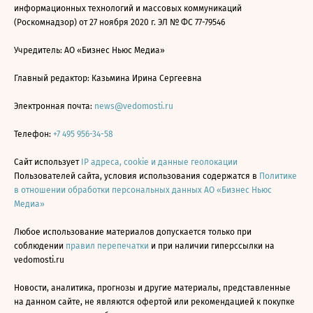
информационных технологий и массовых коммуникаций
(Роскомнадзор) от 27 ноября 2020 г. ЭЛ № ФС 77-79546
Учредитель: АО «Бизнес Ньюс Медиа»
Главный редактор: Казьмина Ирина Сергеевна
Электронная почта:
news@vedomosti.ru
Телефон:
+7 495 956-34-58
Сайт использует
IP адреса, cookie и данные геолокации
Пользователей сайта, условия использования содержатся в
Политике
в отношении обработки персональных данных АО «Бизнес Ньюс
Медиа»
Любое использование материалов допускается только при
соблюдении
правил перепечатки
и при наличии гиперссылки на
vedomosti.ru
Новости, аналитика, прогнозы и другие материалы, представленные
на данном сайте, не являются офертой или рекомендацией к покупке