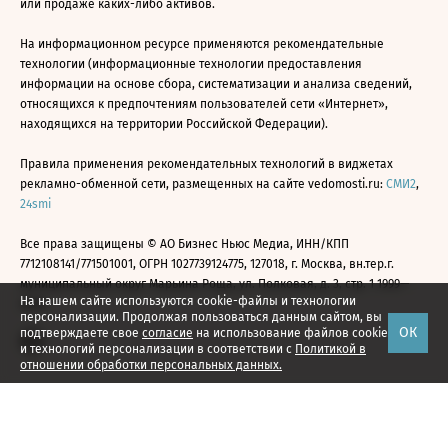
или продаже каких-либо активов.
На информационном ресурсе применяются рекомендательные
технологии (информационные технологии предоставления
информации на основе сбора, систематизации и анализа сведений,
относящихся к предпочтениям пользователей сети «Интернет»,
находящихся на территории Российской Федерации).
Правила применения рекомендательных технологий в виджетах
рекламно-обменной сети, размещенных на сайте vedomosti.ru:
СМИ2
,
24smi
Все права защищены © АО Бизнес Ньюс Медиа, ИНН/КПП
7712108141/771501001, ОГРН 1027739124775, 127018, г. Москва, вн.тер.г.
муниципальный округ Марьина Роща, ул. Полковая, д. 3, стр. 1 1999—
На нашем сайте используются cookie-файлы и технологии
2026
персонализации. Продолжая пользоваться данным сайтом, вы
ОК
подтверждаете свое
согласие
на использование файлов cookie
и технологий персонализации в соответствии с
Политикой в
отношении обработки персональных данных.