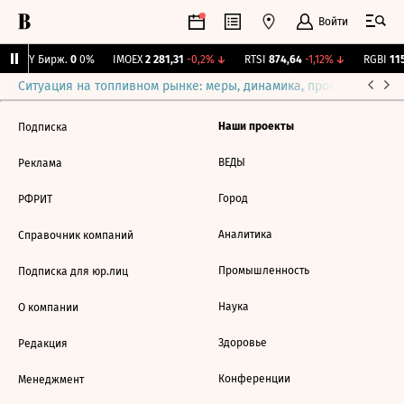
Войти
CNY Бирж.
0
0%
IMOEX
2 281,31
-0,2%
↓
RTSI
874,64
-1,12%
↓
RGBI
115
Ситуация на топливном рынке: меры, динамика, прогнозы
Выб
Наши проекты
Подписка
ВЕДЫ
Реклама
Город
РФРИТ
Аналитика
Справочник компаний
Промышленность
Подписка для юр.лиц
Наука
О компании
Здоровье
Редакция
Конференции
Менеджмент