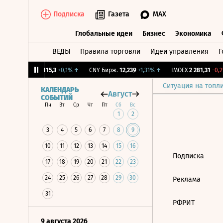
Подписка
Газета
MAX
Глобальные идеи
Бизнес
Экономика
ВЕДЫ
Правила торговли
Идеи управления
Г
Глобальные идеи
Бизнес
Экономик
12%
↓
RGBI
115,3
+0,1%
↑
CNY Бирж.
12,239
+1,31%
↑
IMOEX
2 281,31
-0,2%
Ситуация на топл
КАЛЕНДАРЬ
Август
СОБЫТИЙ
Пн
Вт
Ср
Чт
Пт
Сб
Вс
1
2
3
4
5
6
7
8
9
10
11
12
13
14
15
16
Подписка
17
18
19
20
21
22
23
24
25
26
27
28
29
30
Реклама
31
РФРИТ
9 августа 2026