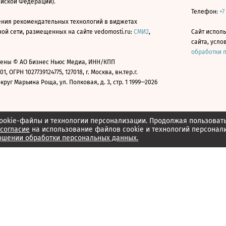
ийской Федерации).
Телефон:
+7
ния рекомендательных технологий в виджетах
й сети, размещенных на сайте vedomosti.ru:
СМИ2
,
Сайт испол
сайта, усл
обработки 
ены © АО Бизнес Ньюс Медиа, ИНН/КПП
01, ОГРН 1027739124775, 127018, г. Москва, вн.тер.г.
уг Марьина Роща, ул. Полковая, д. 3, стр. 1 1999—2026
ookie-файлы и технологии персонализации. Продолжая пользоват
согласие
на использование файлов cookie и технологий персонал
ошении обработки персональных данных.