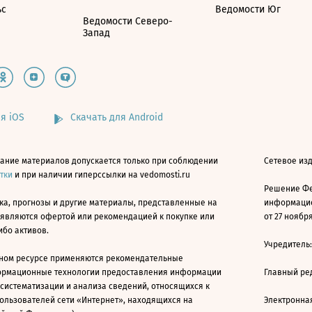
ьс
Ведомости Юг
Ведомости Северо-
Запад
я iOS
Скачать для Android
ание материалов допускается только при соблюдении
Сетевое изд
атки
и при наличии гиперссылки на vedomosti.ru
Решение Фе
ка, прогнозы и другие материалы, представленные на
информацио
 являются офертой или рекомендацией к покупке или
от 27 ноября
ибо активов.
Учредитель
ном ресурсе применяются рекомендательные
ормационные технологии предоставления информации
Главный ре
 систематизации и анализа сведений, относящихся к
ользователей сети «Интернет», находящихся на
Электронна