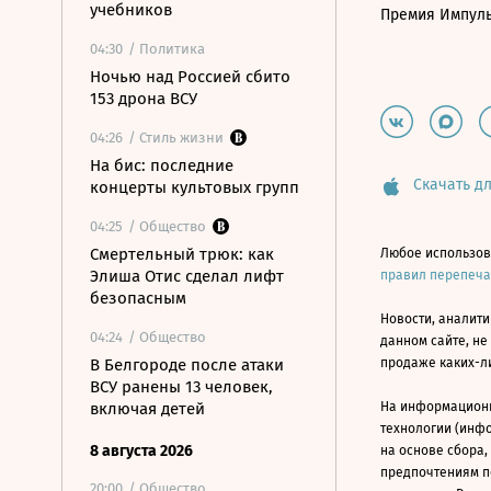
учебников
Премия Импул
04:30
/ Политика
Ночью над Россией сбито
153 дрона ВСУ
04:26
/ Стиль жизни
На бис: последние
Скачать дл
концерты культовых групп
04:25
/ Общество
Смертельный трюк: как
Любое использов
Элиша Отис сделал лифт
правил перепеч
безопасным
Новости, аналити
04:24
/ Общество
данном сайте, не
В Белгороде после атаки
продаже каких-л
ВСУ ранены 13 человек,
включая детей
На информацион
технологии (инф
8 августа 2026
на основе сбора,
предпочтениям п
20:00
/ Общество