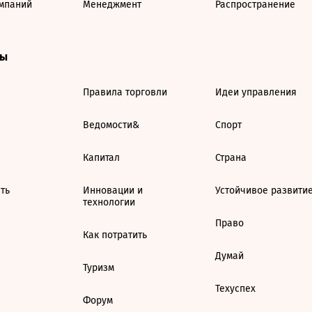
мпаний
Менеджмент
Распространение
ты
Правила торговли
Идеи управления
Ведомости&
Спорт
Капитал
Страна
ть
Инновации и
Устойчивое развити
технологии
Право
Как потратить
Думай
Туризм
Техуспех
Форум