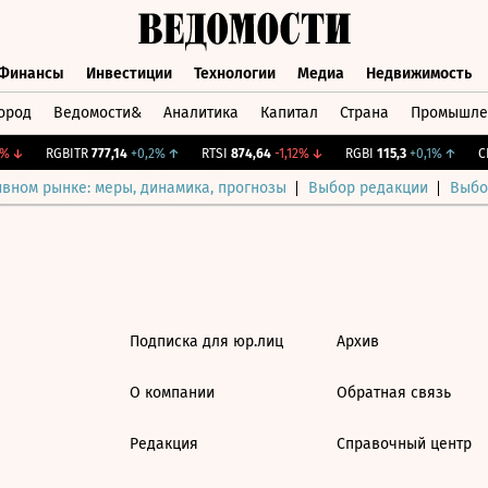
Финансы
Инвестиции
Технологии
Медиа
Недвижимость
ород
Ведомости&
Аналитика
Капитал
Страна
Промышле
а
Финансы
Инвестиции
Технологии
Медиа
Недвижимос
↓
RGBITR
777,14
+0,2%
↑
RTSI
874,64
-1,12%
↓
RGBI
115,3
+0,1%
↑
CN
ивном рынке: меры, динамика, прогнозы
Выбор редакции
Выбо
Подписка для юр.лиц
Архив
О компании
Обратная связь
Редакция
Справочный центр