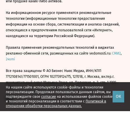
или продаже каких-либо активов.
На информационном ресурсе применяются рекомендательные
технологии (информационные технологии предоставления
информации на основе сбора, систематизации и анализа сведений,
относящихся к предпочтениям пользователей сети «Интернет»,
находящихся на территории Российской Федерации).
Правила применения рекомендательных технологий в виджетах
рекламно-обменной сети, размещенных на сайте vedomosti.ru:
СМИ2
,
24smi
Все права защищены © АО Бизнес Ньюс Медиа, ИНН/КПП
7712108141/771501001, ОГРН 1027739124775, 127018, г. Москва, вн.тер.г.
муниципальный округ Марьина Роща, ул. Полковая, д. 3, стр. 1 1999—
На нашем сайте используются cookie-файлы и технологии
2026
персонализации. Продолжая пользоваться данным сайтом, вы
ОК
подтверждаете свое
согласие
на использование файлов cookie
и технологий персонализации в соответствии с
Политикой в
отношении обработки персональных данных.