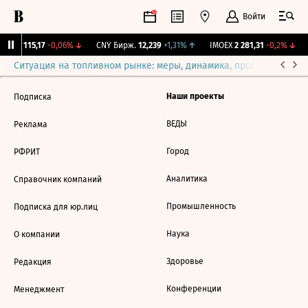
Войти
RGBI
115,17
-0,06%
↓
CNY Бирж.
12,239
+1,31%
↑
IMOEX
2 281,31
-0,2%
↓
Ситуация на топливном рынке: меры, динамика, прогнозы
Выб
Наши проекты
Подписка
ВЕДЫ
Реклама
Город
РФРИТ
Аналитика
Справочник компаний
Промышленность
Подписка для юр.лиц
Наука
О компании
Здоровье
Редакция
Конференции
Менеджмент