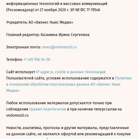
информационных технологий и массовых коммуникаций
(Роскомнадзор) от 27 ноября 2020 г. ЭЛ № ФС 77-79546
Учредитель: АО «Бизнес Ньюс Медиа»
Главный редактор: Казьмина Ирина Сергеевна
Электронная почта:
news@vedomosti.ru
Телефон:
+7 495 956-34-58
Сайт использует
IP адреса, cookie и данные геолокации
Пользователей сайта, условия использования содержатся в
Политике
в отношении обработки персональных данных АО «Бизнес Ньюс
Медиа»
Любое использование материалов допускается только при
соблюдении
правил перепечатки
и при наличии гиперссылки на
vedomosti.ru
Новости, аналитика, прогнозы и другие материалы, представленные
на данном сайте, не являются офертой или рекомендацией к покупке