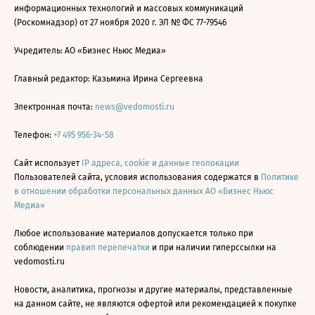
информационных технологий и массовых коммуникаций
(Роскомнадзор) от 27 ноября 2020 г. ЭЛ № ФС 77-79546
Учредитель: АО «Бизнес Ньюс Медиа»
Главный редактор: Казьмина Ирина Сергеевна
Электронная почта:
news@vedomosti.ru
Телефон:
+7 495 956-34-58
Сайт использует
IP адреса, cookie и данные геолокации
Пользователей сайта, условия использования содержатся в
Политике
в отношении обработки персональных данных АО «Бизнес Ньюс
Медиа»
Любое использование материалов допускается только при
соблюдении
правил перепечатки
и при наличии гиперссылки на
vedomosti.ru
Новости, аналитика, прогнозы и другие материалы, представленные
на данном сайте, не являются офертой или рекомендацией к покупке