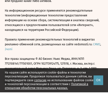
или продаже каких-либо активов.
На информационном ресурсе применяются рекомендательные
технологии (информационные технологии предоставления
информации на основе сбора, систематизации и анализа сведений,
относящихся к предпочтениям пользователей сети «Интернет»,
находящихся на территории Российской Федерации).
Правила применения рекомендательных технологий в виджетах
рекламно-обменной сети, размещенных на сайте vedomosti.ru:
СМИ2
,
24smi
Все права защищены © АО Бизнес Ньюс Медиа, ИНН/КПП
7712108141/771501001, ОГРН 1027739124775, 127018, г. Москва, вн.тер.г.
муниципальный округ Марьина Роща, ул. Полковая, д. 3, стр. 1 1999—
На нашем сайте используются cookie-файлы и технологии
2026
персонализации. Продолжая пользоваться данным сайтом, вы
ОК
подтверждаете свое
согласие
на использование файлов cookie
и технологий персонализации в соответствии с
Политикой в
отношении обработки персональных данных.