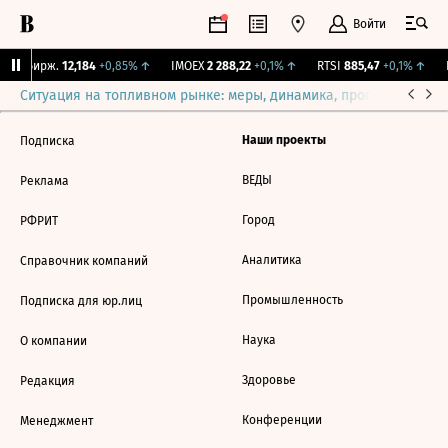
Войти
CNY Бирж.
12,184
+0,85%
↑
IMOEX
2 288,22
+0,1%
↑
RTSI
885,47
+0,1%
↑
R
Ситуация на топливном рынке: меры, динамика, прогнозы
Выб
Наши проекты
Подписка
ВЕДЫ
Реклама
Город
РФРИТ
Аналитика
Справочник компаний
Промышленность
Подписка для юр.лиц
Наука
О компании
Здоровье
Редакция
Конференции
Менеджмент