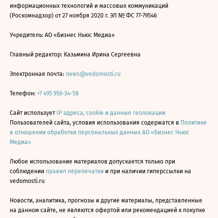
информационных технологий и массовых коммуникаций
(Роскомнадзор) от 27 ноября 2020 г. ЭЛ № ФС 77-79546
Учредитель: АО «Бизнес Ньюс Медиа»
Главный редактор: Казьмина Ирина Сергеевна
Электронная почта:
news@vedomosti.ru
Телефон:
+7 495 956-34-58
Сайт использует
IP адреса, cookie и данные геолокации
Пользователей сайта, условия использования содержатся в
Политике
в отношении обработки персональных данных АО «Бизнес Ньюс
Медиа»
Любое использование материалов допускается только при
соблюдении
правил перепечатки
и при наличии гиперссылки на
vedomosti.ru
Новости, аналитика, прогнозы и другие материалы, представленные
на данном сайте, не являются офертой или рекомендацией к покупке