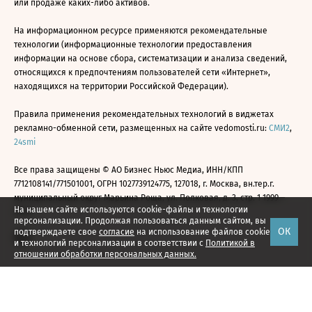
или продаже каких-либо активов.
На информационном ресурсе применяются рекомендательные
технологии (информационные технологии предоставления
информации на основе сбора, систематизации и анализа сведений,
относящихся к предпочтениям пользователей сети «Интернет»,
находящихся на территории Российской Федерации).
Правила применения рекомендательных технологий в виджетах
рекламно-обменной сети, размещенных на сайте vedomosti.ru:
СМИ2
,
24smi
Все права защищены © АО Бизнес Ньюс Медиа, ИНН/КПП
7712108141/771501001, ОГРН 1027739124775, 127018, г. Москва, вн.тер.г.
муниципальный округ Марьина Роща, ул. Полковая, д. 3, стр. 1 1999—
На нашем сайте используются cookie-файлы и технологии
2026
персонализации. Продолжая пользоваться данным сайтом, вы
ОК
подтверждаете свое
согласие
на использование файлов cookie
и технологий персонализации в соответствии с
Политикой в
отношении обработки персональных данных.