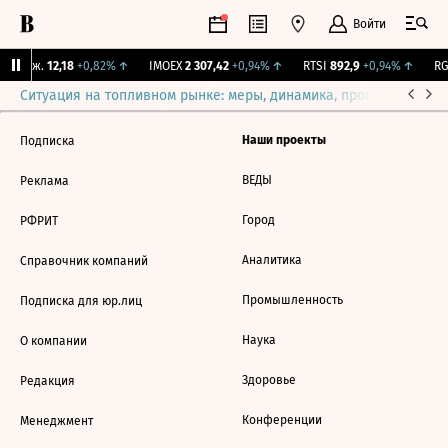
Войти
Y Бирж.
12,18
+0,82%
↑
IMOEX
2 307,42
+0,94%
↑
RTSI
892,9
+0,94%
↑
RG
Ситуация на топливном рынке: меры, динамика, прогнозы
Выб
Наши проекты
Подписка
ВЕДЫ
Реклама
Город
РФРИТ
Аналитика
Справочник компаний
Промышленность
Подписка для юр.лиц
Наука
О компании
Здоровье
Редакция
Конференции
Менеджмент