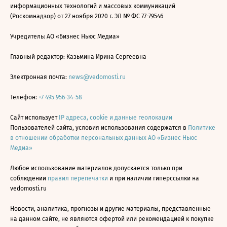
информационных технологий и массовых коммуникаций
(Роскомнадзор) от 27 ноября 2020 г. ЭЛ № ФС 77-79546
Учредитель: АО «Бизнес Ньюс Медиа»
Главный редактор: Казьмина Ирина Сергеевна
Электронная почта:
news@vedomosti.ru
Телефон:
+7 495 956-34-58
Сайт использует
IP адреса, cookie и данные геолокации
Пользователей сайта, условия использования содержатся в
Политике
в отношении обработки персональных данных АО «Бизнес Ньюс
Медиа»
Любое использование материалов допускается только при
соблюдении
правил перепечатки
и при наличии гиперссылки на
vedomosti.ru
Новости, аналитика, прогнозы и другие материалы, представленные
на данном сайте, не являются офертой или рекомендацией к покупке