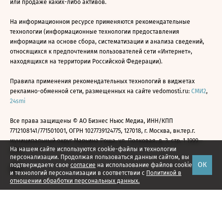
или продаже каких-либо активов.
На информационном ресурсе применяются рекомендательные
технологии (информационные технологии предоставления
информации на основе сбора, систематизации и анализа сведений,
относящихся к предпочтениям пользователей сети «Интернет»,
находящихся на территории Российской Федерации).
Правила применения рекомендательных технологий в виджетах
рекламно-обменной сети, размещенных на сайте vedomosti.ru:
СМИ2
,
24smi
Все права защищены © АО Бизнес Ньюс Медиа, ИНН/КПП
7712108141/771501001, ОГРН 1027739124775, 127018, г. Москва, вн.тер.г.
муниципальный округ Марьина Роща, ул. Полковая, д. 3, стр. 1 1999—
На нашем сайте используются cookie-файлы и технологии
2026
персонализации. Продолжая пользоваться данным сайтом, вы
ОК
подтверждаете свое
согласие
на использование файлов cookie
и технологий персонализации в соответствии с
Политикой в
отношении обработки персональных данных.