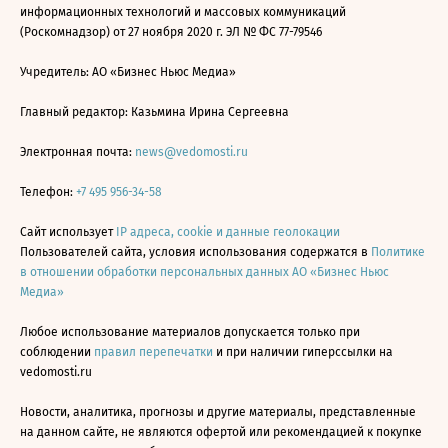
информационных технологий и массовых коммуникаций
(Роскомнадзор) от 27 ноября 2020 г. ЭЛ № ФС 77-79546
Учредитель: АО «Бизнес Ньюс Медиа»
Главный редактор: Казьмина Ирина Сергеевна
Электронная почта:
news@vedomosti.ru
Телефон:
+7 495 956-34-58
Сайт использует
IP адреса, cookie и данные геолокации
Пользователей сайта, условия использования содержатся в
Политике
в отношении обработки персональных данных АО «Бизнес Ньюс
Медиа»
Любое использование материалов допускается только при
соблюдении
правил перепечатки
и при наличии гиперссылки на
vedomosti.ru
Новости, аналитика, прогнозы и другие материалы, представленные
на данном сайте, не являются офертой или рекомендацией к покупке