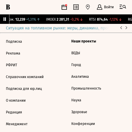
Войти
Y Бирж.
12,239
+1,31%
↑
IMOEX
2 281,31
-0,2%
↓
RTSI
874,64
-1,12%
↓
RGB
Ситуация на топливном рынке: меры, динамика, прогнозы
Выб
Наши проекты
Подписка
ВЕДЫ
Реклама
Город
РФРИТ
Аналитика
Справочник компаний
Промышленность
Подписка для юр.лиц
Наука
О компании
Здоровье
Редакция
Конференции
Менеджмент