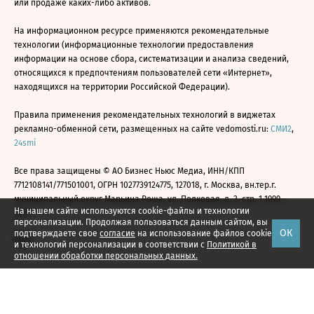
или продаже каких-либо активов.
На информационном ресурсе применяются рекомендательные
технологии (информационные технологии предоставления
информации на основе сбора, систематизации и анализа сведений,
относящихся к предпочтениям пользователей сети «Интернет»,
находящихся на территории Российской Федерации).
Правила применения рекомендательных технологий в виджетах
рекламно-обменной сети, размещенных на сайте vedomosti.ru:
СМИ2
,
24smi
Все права защищены © АО Бизнес Ньюс Медиа, ИНН/КПП
7712108141/771501001, ОГРН 1027739124775, 127018, г. Москва, вн.тер.г.
муниципальный округ Марьина Роща, ул. Полковая, д. 3, стр. 1 1999—
На нашем сайте используются cookie-файлы и технологии
2026
персонализации. Продолжая пользоваться данным сайтом, вы
ОК
подтверждаете свое
согласие
на использование файлов cookie
и технологий персонализации в соответствии с
Политикой в
отношении обработки персональных данных.