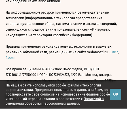
или продаже каких-либо активов.
На информационном ресурсе применяются рекомендательные
технологии (информационные технологии предоставления
информации на основе сбора, систематизации и анализа сведений,
относящихся к предпочтениям пользователей сети «Интернет»,
находящихся на территории Российской Федерации).
Правила применения рекомендательных технологий в виджетах
рекламно-обменной сети, размещенных на сайте vedomosti.ru:
СМИ2
,
24smi
Все права защищены © АО Бизнес Ньюс Медиа, ИНН/КПП
7712108141/771501001, ОГРН 1027739124775, 127018, г. Москва, вн.тер.г.
муниципальный округ Марьина Роща, ул. Полковая, д. 3, стр. 1 1999—
На нашем сайте используются cookie-файлы и технологии
2026
персонализации. Продолжая пользоваться данным сайтом, вы
ОК
подтверждаете свое
согласие
на использование файлов cookie
и технологий персонализации в соответствии с
Политикой в
отношении обработки персональных данных.