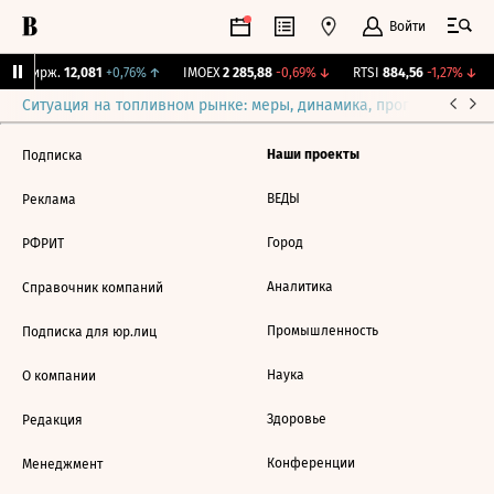
Войти
NY Бирж.
12,081
+0,76%
↑
IMOEX
2 285,88
-0,69%
↓
RTSI
884,56
-1,27%
↓
Ситуация на топливном рынке: меры, динамика, прогнозы
Выб
Наши проекты
Подписка
ВЕДЫ
Реклама
Город
РФРИТ
Аналитика
Справочник компаний
Промышленность
Подписка для юр.лиц
Наука
О компании
Здоровье
Редакция
Конференции
Менеджмент