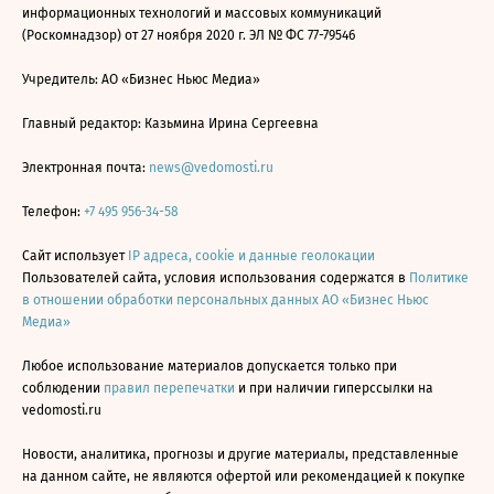
информационных технологий и массовых коммуникаций
(Роскомнадзор) от 27 ноября 2020 г. ЭЛ № ФС 77-79546
Учредитель: АО «Бизнес Ньюс Медиа»
Главный редактор: Казьмина Ирина Сергеевна
Электронная почта:
news@vedomosti.ru
Телефон:
+7 495 956-34-58
Сайт использует
IP адреса, cookie и данные геолокации
Пользователей сайта, условия использования содержатся в
Политике
в отношении обработки персональных данных АО «Бизнес Ньюс
Медиа»
Любое использование материалов допускается только при
соблюдении
правил перепечатки
и при наличии гиперссылки на
vedomosti.ru
Новости, аналитика, прогнозы и другие материалы, представленные
на данном сайте, не являются офертой или рекомендацией к покупке