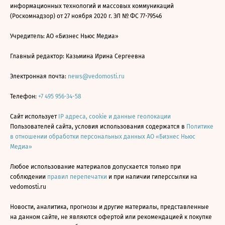
информационных технологий и массовых коммуникаций
(Роскомнадзор) от 27 ноября 2020 г. ЭЛ № ФС 77-79546
Учредитель: АО «Бизнес Ньюс Медиа»
Главный редактор: Казьмина Ирина Сергеевна
Электронная почта:
news@vedomosti.ru
Телефон:
+7 495 956-34-58
Сайт использует
IP адреса, cookie и данные геолокации
Пользователей сайта, условия использования содержатся в
Политике
в отношении обработки персональных данных АО «Бизнес Ньюс
Медиа»
Любое использование материалов допускается только при
соблюдении
правил перепечатки
и при наличии гиперссылки на
vedomosti.ru
Новости, аналитика, прогнозы и другие материалы, представленные
на данном сайте, не являются офертой или рекомендацией к покупке