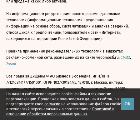
или продаже каких-либо активов.
На информационном ресурсе применяются рекомендательные
технологии (информационные технологии предоставления
информации на основе сбора, систематизации и анализа сведений,
относящихся к предпочтениям пользователей сети «Интернет»,
находящихся на территории Российской Федерации).
Правила применения рекомендательных технологий в виджетах
рекламно-обменной сети, размещенных на сайте vedomosti.ru:
СМИ2
,
24smi
Все права защищены © АО Бизнес Ньюс Медиа, ИНН/КПП
7712108141/771501001, ОГРН 1027739124775, 127018, г. Москва, вн.тер.г.
муниципальный округ Марьина Роща, ул. Полковая, д. 3, стр. 1 1999—
На нашем сайте используются cookie-файлы и технологии
2026
персонализации. Продолжая пользоваться данным сайтом, вы
ОК
подтверждаете свое
согласие
на использование файлов cookie
и технологий персонализации в соответствии с
Политикой в
отношении обработки персональных данных.