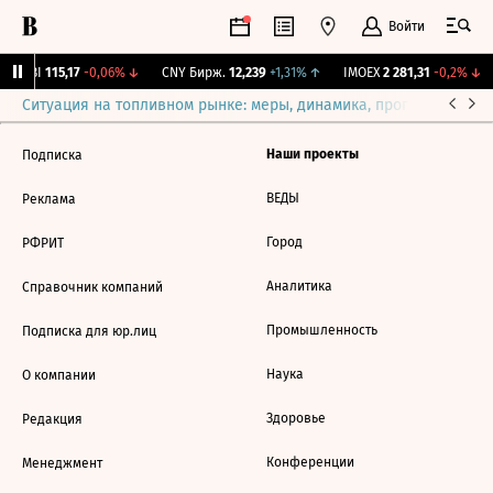
Войти
RGBI
115,17
-0,06%
↓
CNY Бирж.
12,239
+1,31%
↑
IMOEX
2 281,31
-0,2%
↓
Ситуация на топливном рынке: меры, динамика, прогнозы
Выб
Наши проекты
Подписка
ВЕДЫ
Реклама
Город
РФРИТ
Аналитика
Справочник компаний
Промышленность
Подписка для юр.лиц
Наука
О компании
Здоровье
Редакция
Конференции
Менеджмент