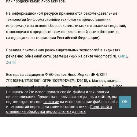
или продаже каких-либо активов.
На информационном ресурсе применяются рекомендательные
технологии (информационные технологии предоставления
информации на основе сбора, систематизации и анализа сведений,
относящихся к предпочтениям пользователей сети «Интернет»,
находящихся на территории Российской Федерации).
Правила применения рекомендательных технологий в виджетах
рекламно-обменной сети, размещенных на сайте vedomosti.ru:
СМИ2
,
24smi
Все права защищены © АО Бизнес Ньюс Медиа, ИНН/КПП
7712108141/771501001, ОГРН 1027739124775, 127018, г. Москва, вн.тер.г.
муниципальный округ Марьина Роща, ул. Полковая, д. 3, стр. 1 1999—
На нашем сайте используются cookie-файлы и технологии
2026
персонализации. Продолжая пользоваться данным сайтом, вы
ОК
подтверждаете свое
согласие
на использование файлов cookie
и технологий персонализации в соответствии с
Политикой в
отношении обработки персональных данных.