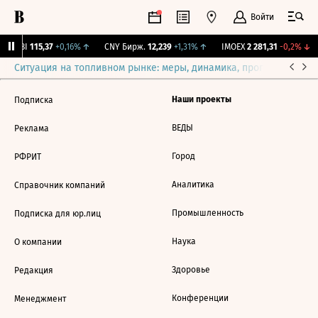
Войти
RGBI
115,37
+0,16%
↑
CNY Бирж.
12,239
+1,31%
↑
IMOEX
2 281,31
-0,2%
↓
Ситуация на топливном рынке: меры, динамика, прогнозы
Выб
Наши проекты
Подписка
ВЕДЫ
Реклама
Город
РФРИТ
Аналитика
Справочник компаний
Промышленность
Подписка для юр.лиц
Наука
О компании
Здоровье
Редакция
Конференции
Менеджмент