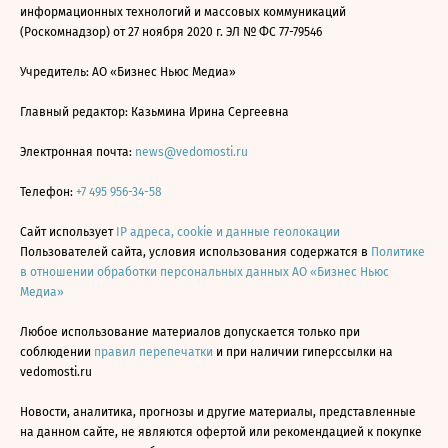
информационных технологий и массовых коммуникаций
(Роскомнадзор) от 27 ноября 2020 г. ЭЛ № ФС 77-79546
Учредитель: АО «Бизнес Ньюс Медиа»
Главный редактор: Казьмина Ирина Сергеевна
Электронная почта:
news@vedomosti.ru
Телефон:
+7 495 956-34-58
Сайт использует
IP адреса, cookie и данные геолокации
Пользователей сайта, условия использования содержатся в
Политике
в отношении обработки персональных данных АО «Бизнес Ньюс
Медиа»
Любое использование материалов допускается только при
соблюдении
правил перепечатки
и при наличии гиперссылки на
vedomosti.ru
Новости, аналитика, прогнозы и другие материалы, представленные
на данном сайте, не являются офертой или рекомендацией к покупке