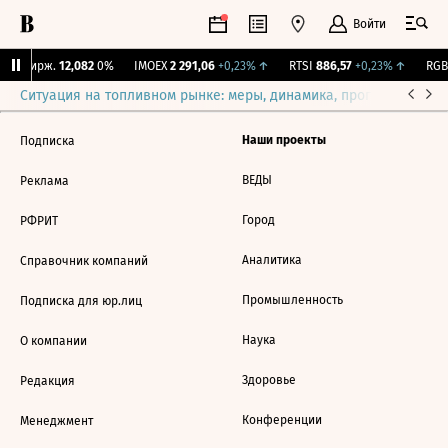
Войти
NY Бирж.
12,082
0%
IMOEX
2 291,06
+0,23%
↑
RTSI
886,57
+0,23%
↑
RGBI
Ситуация на топливном рынке: меры, динамика, прогнозы
Выб
Наши проекты
Подписка
ВЕДЫ
Реклама
Город
РФРИТ
Аналитика
Справочник компаний
Промышленность
Подписка для юр.лиц
Наука
О компании
Здоровье
Редакция
Конференции
Менеджмент