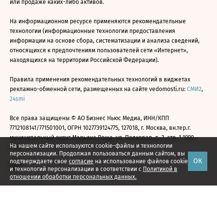
или продаже каких-либо активов.
На информационном ресурсе применяются рекомендательные
технологии (информационные технологии предоставления
информации на основе сбора, систематизации и анализа сведений,
относящихся к предпочтениям пользователей сети «Интернет»,
находящихся на территории Российской Федерации).
Правила применения рекомендательных технологий в виджетах
рекламно-обменной сети, размещенных на сайте vedomosti.ru:
СМИ2
,
24smi
Все права защищены © АО Бизнес Ньюс Медиа, ИНН/КПП
7712108141/771501001, ОГРН 1027739124775, 127018, г. Москва, вн.тер.г.
муниципальный округ Марьина Роща, ул. Полковая, д. 3, стр. 1 1999—
На нашем сайте используются cookie-файлы и технологии
2026
персонализации. Продолжая пользоваться данным сайтом, вы
ОК
подтверждаете свое
согласие
на использование файлов cookie
и технологий персонализации в соответствии с
Политикой в
отношении обработки персональных данных.