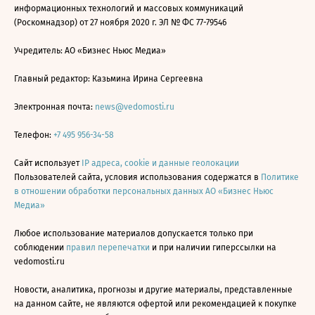
информационных технологий и массовых коммуникаций
(Роскомнадзор) от 27 ноября 2020 г. ЭЛ № ФС 77-79546
Учредитель: АО «Бизнес Ньюс Медиа»
Главный редактор: Казьмина Ирина Сергеевна
Электронная почта:
news@vedomosti.ru
Телефон:
+7 495 956-34-58
Сайт использует
IP адреса, cookie и данные геолокации
Пользователей сайта, условия использования содержатся в
Политике
в отношении обработки персональных данных АО «Бизнес Ньюс
Медиа»
Любое использование материалов допускается только при
соблюдении
правил перепечатки
и при наличии гиперссылки на
vedomosti.ru
Новости, аналитика, прогнозы и другие материалы, представленные
на данном сайте, не являются офертой или рекомендацией к покупке