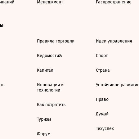
мпаний
Менеджмент
Распространение
ты
Правила торговли
Идеи управления
Ведомости&
Спорт
Капитал
Страна
ть
Инновации и
Устойчивое развити
технологии
Право
Как потратить
Думай
Туризм
Техуспех
Форум