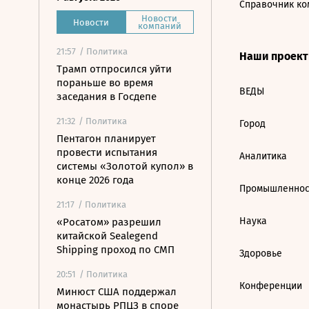
Справочник ко
Новости
Новости
компаний
21:57
/ Политика
Наши проек
Трамп отпросился уйти
пораньше во время
ВЕДЫ
заседания в Госдепе
21:32
/ Политика
Город
Пентагон планирует
провести испытания
Аналитика
системы «Золотой купол» в
конце 2026 года
Промышленнос
21:17
/ Политика
Наука
«Росатом» разрешил
китайской Sealegend
Shipping проход по СМП
Здоровье
20:51
/ Политика
Конференции
Минюст США поддержал
монастырь РПЦЗ в споре