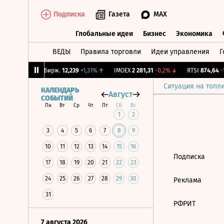
Подписка
Газета
MAX
Глобальные идеи
Бизнес
Экономика
ВЕДЫ
Правила торговли
Идеи управления
Г
Глобальные идеи
Бизнес
Экономик
,78%
↓
CNY Бирж.
12,239
+1,31%
↑
IMOEX
2 281,31
-0,2%
↓
RTSI
874,64
-1,
Ситуация на топл
КАЛЕНДАРЬ
Август
СОБЫТИЙ
Пн
Вт
Ср
Чт
Пт
Сб
Вс
1
2
3
4
5
6
7
8
9
10
11
12
13
14
15
16
Подписка
17
18
19
20
21
22
23
24
25
26
27
28
29
30
Реклама
31
РФРИТ
7 августа 2026