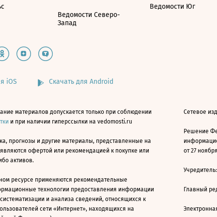
ьс
Ведомости Юг
Ведомости Северо-
Запад
я iOS
Скачать для Android
ание материалов допускается только при соблюдении
Сетевое изд
атки
и при наличии гиперссылки на vedomosti.ru
Решение Фе
ка, прогнозы и другие материалы, представленные на
информацио
 являются офертой или рекомендацией к покупке или
от 27 ноября
ибо активов.
Учредитель
ном ресурсе применяются рекомендательные
ормационные технологии предоставления информации
Главный ре
 систематизации и анализа сведений, относящихся к
ользователей сети «Интернет», находящихся на
Электронна