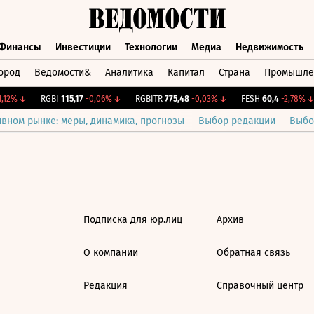
Финансы
Инвестиции
Технологии
Медиа
Недвижимость
ород
Ведомости&
Аналитика
Капитал
Страна
Промышле
а
Финансы
Инвестиции
Технологии
Медиа
Недвижимос
12%
↓
RGBI
115,17
-0,06%
↓
RGBITR
775,48
-0,03%
↓
FESH
60,4
-2,78%
↓
ивном рынке: меры, динамика, прогнозы
Выбор редакции
Выбо
Подписка для юр.лиц
Архив
О компании
Обратная связь
Редакция
Справочный центр