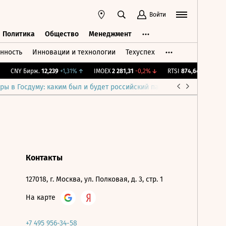
Войти
Политика
Общество
Менеджмент
нность
Инновации и технологии
Техуспех
ть
Политика
Общество
Менеджмент
CNY Бирж.
12,239
+1,31%
↑
IMOEX
2 281,31
-0,2%
↓
RTSI
874,64
-1,12%
↓
ры в Госдуму: каким был и будет российский парламент
Война н
Контакты
127018, г. Москва, ул. Полковая, д. 3, стр. 1
На карте
+7 495 956-34-58