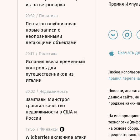
Премия Импул
из-за ветропарка
20:32
/ Политика
Пентагон опубликовал
новые записи с
неопознанными
летающими объектами
Скачать дл
20:11
/ Политика
Испания ввела временный
контроль для
Любое использов
путешественников из
правил перепеч
Италии
Новости, аналити
20:02
/ Недвижимость
данном сайте, не
Замглавы Минстроя
продаже каких-л
сравнил качество
недвижимости в США и
На информацион
России
технологии (инф
на основе сбора,
19:55
/ Финансы
предпочтениям п
Wildberries включила атаки