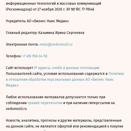
информационных технологий и массовых коммуникаций
(Роскомнадзор) от 27 ноября 2020 г. ЭЛ № ФС 77-79546
Учредитель: АО «Бизнес Ньюс Медиа»
Главный редактор: Казьмина Ирина Сергеевна
Электронная почта:
news@vedomosti.ru
Телефон:
+7 495 956-34-58
Сайт использует
IP адреса, cookie и данные геолокации
Пользователей сайта, условия использования содержатся в
Политике
в отношении обработки персональных данных АО «Бизнес Ньюс
Медиа»
Любое использование материалов допускается только при
соблюдении
правил перепечатки
и при наличии гиперссылки на
vedomosti.ru
Новости, аналитика, прогнозы и другие материалы, представленные
на данном сайте, не являются офертой или рекомендацией к покупке