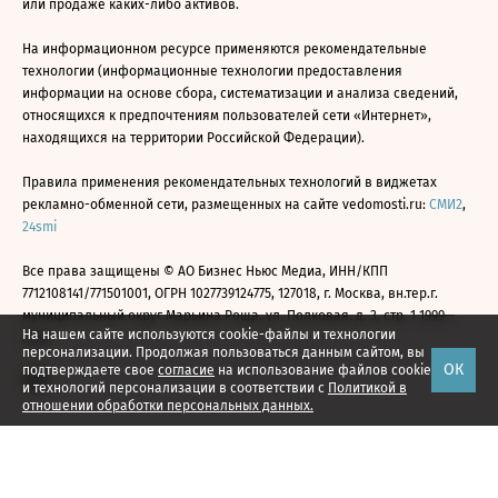
или продаже каких-либо активов.
На информационном ресурсе применяются рекомендательные
технологии (информационные технологии предоставления
информации на основе сбора, систематизации и анализа сведений,
относящихся к предпочтениям пользователей сети «Интернет»,
находящихся на территории Российской Федерации).
Правила применения рекомендательных технологий в виджетах
рекламно-обменной сети, размещенных на сайте vedomosti.ru:
СМИ2
,
24smi
Все права защищены © АО Бизнес Ньюс Медиа, ИНН/КПП
7712108141/771501001, ОГРН 1027739124775, 127018, г. Москва, вн.тер.г.
муниципальный округ Марьина Роща, ул. Полковая, д. 3, стр. 1 1999—
На нашем сайте используются cookie-файлы и технологии
2026
персонализации. Продолжая пользоваться данным сайтом, вы
ОК
подтверждаете свое
согласие
на использование файлов cookie
и технологий персонализации в соответствии с
Политикой в
отношении обработки персональных данных.