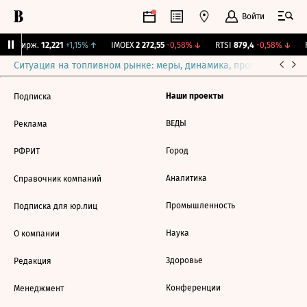
Войти
NY Бирж.
12,221
+1,15%
↑
IMOEX
2 272,55
-0,58%
↓
RTSI
879,4
-0,58%
↓
R
Ситуация на топливном рынке: меры, динамика, прогнозы
Выб
Наши проекты
Подписка
ВЕДЫ
Реклама
Город
РФРИТ
Аналитика
Справочник компаний
Промышленность
Подписка для юр.лиц
Наука
О компании
Здоровье
Редакция
Конференции
Менеджмент