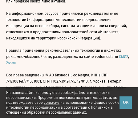
или продаже каких-либо активов.
На информационном ресурсе применяются рекомендательные
технологии (информационные технологии предоставления
информации на основе сбора, систематизации и анализа сведений,
относящихся к предпочтениям пользователей сети «Интернет»,
находящихся на территории Российской Федерации).
Правила применения рекомендательных технологий в виджетах
рекламно-обменной сети, размещенных на сайте vedomosti.ru:
СМИ2
,
24smi
Все права защищены © АО Бизнес Ньюс Медиа, ИНН/КПП
7712108141/771501001, ОГРН 1027739124775, 127018, г. Москва, вн.тер.г.
муниципальный округ Марьина Роща, ул. Полковая, д. 3, стр. 1 1999—
На нашем сайте используются cookie-файлы и технологии
2026
персонализации. Продолжая пользоваться данным сайтом, вы
ОК
подтверждаете свое
согласие
на использование файлов cookie
и технологий персонализации в соответствии с
Политикой в
отношении обработки персональных данных.