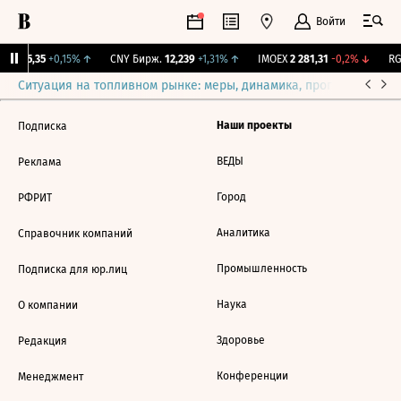
Войти
BI
115,35
+0,15%
↑
CNY Бирж.
12,239
+1,31%
↑
IMOEX
2 281,31
-0,2%
↓
RG
Ситуация на топливном рынке: меры, динамика, прогнозы
Выб
Наши проекты
Подписка
ВЕДЫ
Реклама
Город
РФРИТ
Аналитика
Справочник компаний
Промышленность
Подписка для юр.лиц
Наука
О компании
Здоровье
Редакция
Конференции
Менеджмент