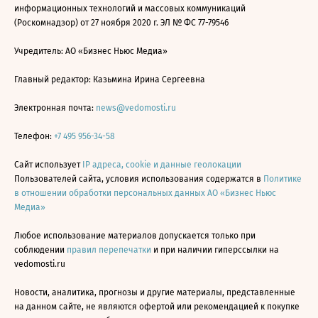
информационных технологий и массовых коммуникаций
(Роскомнадзор) от 27 ноября 2020 г. ЭЛ № ФС 77-79546
Учредитель: АО «Бизнес Ньюс Медиа»
Главный редактор: Казьмина Ирина Сергеевна
Электронная почта:
news@vedomosti.ru
Телефон:
+7 495 956-34-58
Сайт использует
IP адреса, cookie и данные геолокации
Пользователей сайта, условия использования содержатся в
Политике
в отношении обработки персональных данных АО «Бизнес Ньюс
Медиа»
Любое использование материалов допускается только при
соблюдении
правил перепечатки
и при наличии гиперссылки на
vedomosti.ru
Новости, аналитика, прогнозы и другие материалы, представленные
на данном сайте, не являются офертой или рекомендацией к покупке