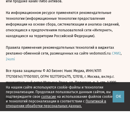
или продаже каких-либо активов.
На информационном ресурсе применяются рекомендательные
технологии (информационные технологии предоставления
информации на основе сбора, систематизации и анализа сведений,
относящихся к предпочтениям пользователей сети «Интернет»,
находящихся на территории Российской Федерации).
Правила применения рекомендательных технологий в виджетах
рекламно-обменной сети, размещенных на сайте vedomosti.ru:
СМИ2
,
24smi
Все права защищены © АО Бизнес Ньюс Медиа, ИНН/КПП
7712108141/771501001, ОГРН 1027739124775, 127018, г. Москва, вн.тер.г.
муниципальный округ Марьина Роща, ул. Полковая, д. 3, стр. 1 1999—
На нашем сайте используются cookie-файлы и технологии
2026
персонализации. Продолжая пользоваться данным сайтом, вы
ОК
подтверждаете свое
согласие
на использование файлов cookie
и технологий персонализации в соответствии с
Политикой в
отношении обработки персональных данных.