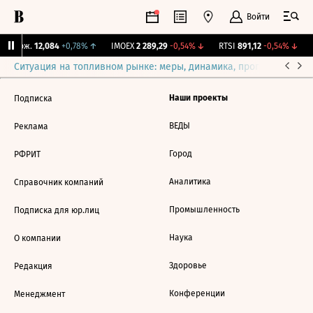
Войти
Y Бирж.
12,084
+0,78%
↑
IMOEX
2 289,29
-0,54%
↓
RTSI
891,12
-0,54%
↓
Ситуация на топливном рынке: меры, динамика, прогнозы
Выб
Наши проекты
Подписка
ВЕДЫ
Реклама
Город
РФРИТ
Аналитика
Справочник компаний
Промышленность
Подписка для юр.лиц
Наука
О компании
Здоровье
Редакция
Конференции
Менеджмент