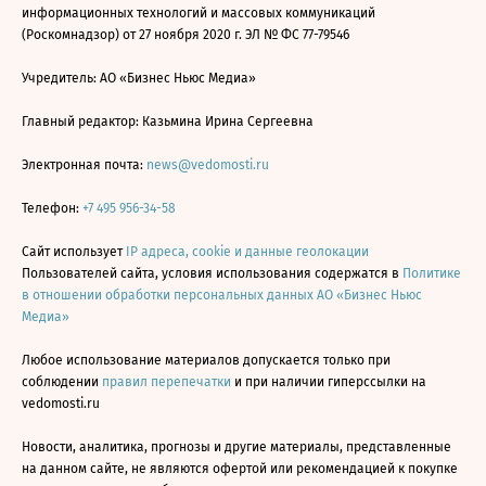
информационных технологий и массовых коммуникаций
(Роскомнадзор) от 27 ноября 2020 г. ЭЛ № ФС 77-79546
Учредитель: АО «Бизнес Ньюс Медиа»
Главный редактор: Казьмина Ирина Сергеевна
Электронная почта:
news@vedomosti.ru
Телефон:
+7 495 956-34-58
Сайт использует
IP адреса, cookie и данные геолокации
Пользователей сайта, условия использования содержатся в
Политике
в отношении обработки персональных данных АО «Бизнес Ньюс
Медиа»
Любое использование материалов допускается только при
соблюдении
правил перепечатки
и при наличии гиперссылки на
vedomosti.ru
Новости, аналитика, прогнозы и другие материалы, представленные
на данном сайте, не являются офертой или рекомендацией к покупке