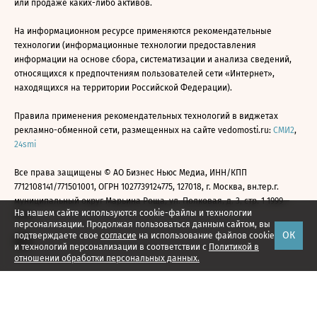
или продаже каких-либо активов.
На информационном ресурсе применяются рекомендательные
технологии (информационные технологии предоставления
информации на основе сбора, систематизации и анализа сведений,
относящихся к предпочтениям пользователей сети «Интернет»,
находящихся на территории Российской Федерации).
Правила применения рекомендательных технологий в виджетах
рекламно-обменной сети, размещенных на сайте vedomosti.ru:
СМИ2
,
24smi
Все права защищены © АО Бизнес Ньюс Медиа, ИНН/КПП
7712108141/771501001, ОГРН 1027739124775, 127018, г. Москва, вн.тер.г.
муниципальный округ Марьина Роща, ул. Полковая, д. 3, стр. 1 1999—
На нашем сайте используются cookie-файлы и технологии
2026
персонализации. Продолжая пользоваться данным сайтом, вы
ОК
подтверждаете свое
согласие
на использование файлов cookie
и технологий персонализации в соответствии с
Политикой в
отношении обработки персональных данных.