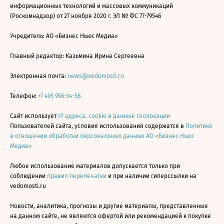
информационных технологий и массовых коммуникаций
(Роскомнадзор) от 27 ноября 2020 г. ЭЛ № ФС 77-79546
Учредитель: АО «Бизнес Ньюс Медиа»
Главный редактор: Казьмина Ирина Сергеевна
Электронная почта:
news@vedomosti.ru
Телефон:
+7 495 956-34-58
Сайт использует
IP адреса, cookie и данные геолокации
Пользователей сайта, условия использования содержатся в
Политике
в отношении обработки персональных данных АО «Бизнес Ньюс
Медиа»
Любое использование материалов допускается только при
соблюдении
правил перепечатки
и при наличии гиперссылки на
vedomosti.ru
Новости, аналитика, прогнозы и другие материалы, представленные
на данном сайте, не являются офертой или рекомендацией к покупке