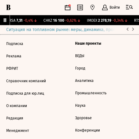
Войти
ARSA
7,51
-0,4%
↓
CHKZ
16 100
-0,62%
↓
IMOEX
2 278,19
-0,34%
↓
RTS
Ситуация на топливном рынке: меры, динамика, прогнозы
Выб
Наши проекты
Подписка
ВЕДЫ
Реклама
Город
РФРИТ
Аналитика
Справочник компаний
Промышленность
Подписка для юр.лиц
Наука
О компании
Здоровье
Редакция
Конференции
Менеджмент