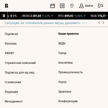
Войти
 Бирж.
0
0%
IMOEX
2 301,65
+1,43%
↑
RTSI
895,93
+1,68%
↑
RGBI
115,37
+
Ситуация на топливном рынке: меры, динамика, прогнозы
Выб
Наши проекты
Подписка
ВЕДЫ
Реклама
Город
РФРИТ
Аналитика
Справочник компаний
Промышленность
Подписка для юр.лиц
Наука
О компании
Здоровье
Редакция
Конференции
Менеджмент