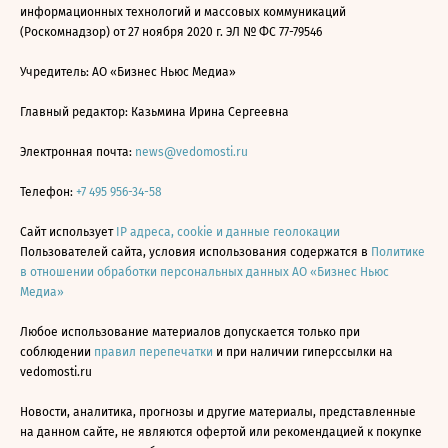
информационных технологий и массовых коммуникаций
(Роскомнадзор) от 27 ноября 2020 г. ЭЛ № ФС 77-79546
Учредитель: АО «Бизнес Ньюс Медиа»
Главный редактор: Казьмина Ирина Сергеевна
Электронная почта:
news@vedomosti.ru
Телефон:
+7 495 956-34-58
Сайт использует
IP адреса, cookie и данные геолокации
Пользователей сайта, условия использования содержатся в
Политике
в отношении обработки персональных данных АО «Бизнес Ньюс
Медиа»
Любое использование материалов допускается только при
соблюдении
правил перепечатки
и при наличии гиперссылки на
vedomosti.ru
Новости, аналитика, прогнозы и другие материалы, представленные
на данном сайте, не являются офертой или рекомендацией к покупке