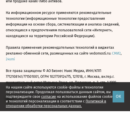
или продаже каких-либо активов.
На информационном ресурсе применяются рекомендательные
технологии (информационные технологии предоставления
информации на основе сбора, систематизации и анализа сведений,
относящихся к предпочтениям пользователей сети «Интернет»,
находящихся на территории Российской Федерации).
Правила применения рекомендательных технологий в виджетах
рекламно-обменной сети, размещенных на сайте vedomosti.ru:
СМИ2
,
24smi
Все права защищены © АО Бизнес Ньюс Медиа, ИНН/КПП
7712108141/771501001, ОГРН 1027739124775, 127018, г. Москва, вн.тер.г.
муниципальный округ Марьина Роща, ул. Полковая, д. 3, стр. 1 1999—
На нашем сайте используются cookie-файлы и технологии
2026
персонализации. Продолжая пользоваться данным сайтом, вы
ОК
подтверждаете свое
согласие
на использование файлов cookie
и технологий персонализации в соответствии с
Политикой в
отношении обработки персональных данных.