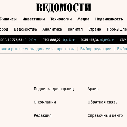
Финансы
Инвестиции
Технологии
Медиа
Недвижимость
ород
Ведомости&
Аналитика
Капитал
Страна
Промышле
а
Финансы
Инвестиции
Технологии
Медиа
Недвижимос
GBITR
776,63
+0,12%
↑
RTSI
888,22
+0,41%
↑
RGBI
115,34
+0,09%
↑
CNY Б
ивном рынке: меры, динамика, прогнозы
Выбор редакции
Выбо
Подписка для юр.лиц
Архив
О компании
Обратная связь
Редакция
Справочный центр