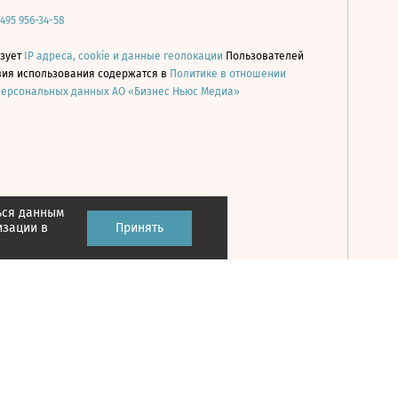
 495 956-34-58
ьзует
IP адреса, cookie и данные геолокации
Пользователей
овия использования содержатся в
Политике в отношении
персональных данных АО «Бизнес Ньюс Медиа»
ься данным
Принять
изации в