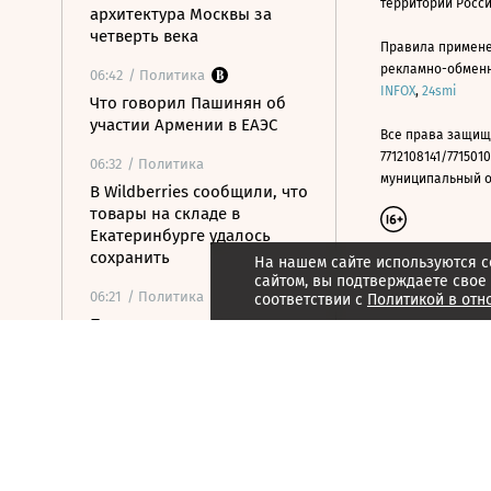
территории Росс
архитектура Москвы за
четверть века
Правила примене
рекламно-обменно
06:42
/ Политика
INFOX
,
24smi
Что говорил Пашинян об
участии Армении в ЕАЭС
Все права защищ
7712108141/7715010
06:32
/ Политика
муниципальный окр
В Wildberries сообщили, что
товары на складе в
Екатеринбурге удалось
сохранить
На нашем сайте используются c
сайтом, вы подтверждаете свое
06:21
/ Политика
соответствии с
Политикой в отн
Пашинян: сотрудничество
со странами ЕАЭС остается
приоритетом Армении
06:07
/ Общество
Число погибших при
стрельбе в школе в
Таиланде выросло до семи