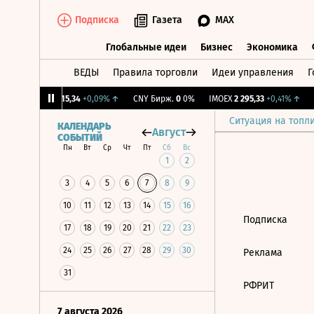
Подписка
Газета
MAX
Глобальные идеи
Бизнес
Экономика
ВЕДЫ
Правила торговли
Идеи управления
Г
Глобальные идеи
Бизнес
Экономик
1%
↑
RGBI
115,34
+0,09%
↑
CNY Бирж.
0
0%
IMOEX
2 295,33
+0,41%
↑
R
Ситуация на топл
КАЛЕНДАРЬ
Август
СОБЫТИЙ
Пн
Вт
Ср
Чт
Пт
Сб
Вс
1
2
3
4
5
6
7
8
9
10
11
12
13
14
15
16
Подписка
17
18
19
20
21
22
23
24
25
26
27
28
29
30
Реклама
31
РФРИТ
7 августа 2026