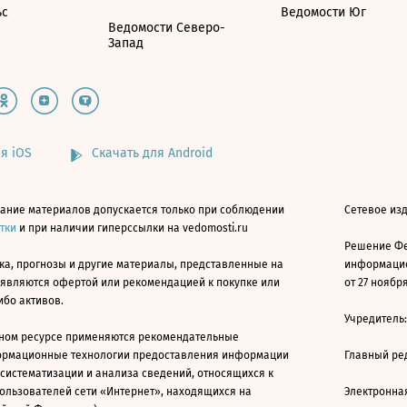
ьс
Ведомости Юг
Ведомости Северо-
Запад
я iOS
Скачать для Android
ание материалов допускается только при соблюдении
Сетевое изд
атки
и при наличии гиперссылки на vedomosti.ru
Решение Фе
ка, прогнозы и другие материалы, представленные на
информацио
 являются офертой или рекомендацией к покупке или
от 27 ноября
ибо активов.
Учредитель
ном ресурсе применяются рекомендательные
ормационные технологии предоставления информации
Главный ре
 систематизации и анализа сведений, относящихся к
ользователей сети «Интернет», находящихся на
Электронна