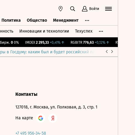
Войти
Политика
Общество
Менеджмент
нность
Инновации и технологии
Техуспех
ть
Политика
Общество
Менеджмент
ирж.
0
0%
IMOEX
2 295,33
+0,41%
↑
RGBITR
776,63
+0,12%
↑
RTSI
888,22
+
ры в Госдуму: каким был и будет российский парламент
Война н
Контакты
127018, г. Москва, ул. Полковая, д. 3, стр. 1
На карте
+7 495 956-34-58