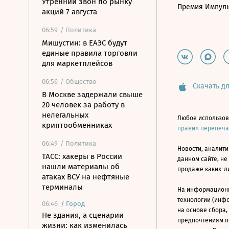
Утренний звон по рынку
Премия Импул
акций 7 августа
06:59
/ Политика
Мишустин: в ЕАЭС будут
единые правила торговли
для маркетплейсов
06:56
/ Общество
Скачать дл
В Москве задержали свыше
20 человек за работу в
нелегальных
Любое использов
криптообменниках
правил перепеч
06:49
/ Политика
Новости, аналити
ТАСС: хакеры в России
данном сайте, не
нашли материалы об
продаже каких-л
атаках ВСУ на нефтяные
терминалы
На информацион
технологии (инф
06:46
/
Город
на основе сбора,
Не здания, а сценарии
предпочтениям п
жизни: как изменилась