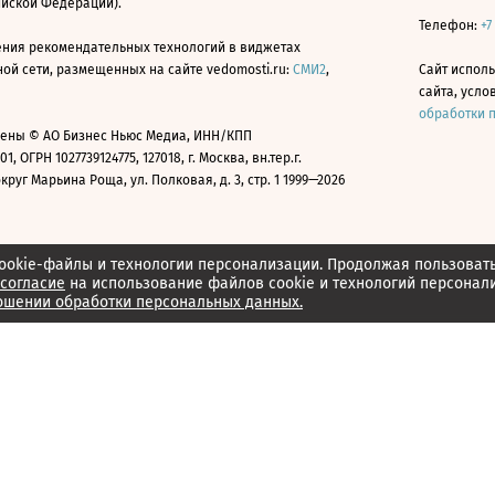
ийской Федерации).
Телефон:
+7
ния рекомендательных технологий в виджетах
й сети, размещенных на сайте vedomosti.ru:
СМИ2
,
Сайт испол
сайта, усл
обработки 
ены © АО Бизнес Ньюс Медиа, ИНН/КПП
01, ОГРН 1027739124775, 127018, г. Москва, вн.тер.г.
уг Марьина Роща, ул. Полковая, д. 3, стр. 1 1999—2026
ookie-файлы и технологии персонализации. Продолжая пользоват
согласие
на использование файлов cookie и технологий персонал
ошении обработки персональных данных.