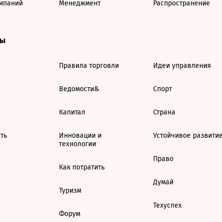
мпаний
Менеджмент
Распространение
ты
Правила торговли
Идеи управления
Ведомости&
Спорт
Капитал
Страна
ть
Инновации и
Устойчивое развити
технологии
Право
Как потратить
Думай
Туризм
Техуспех
Форум