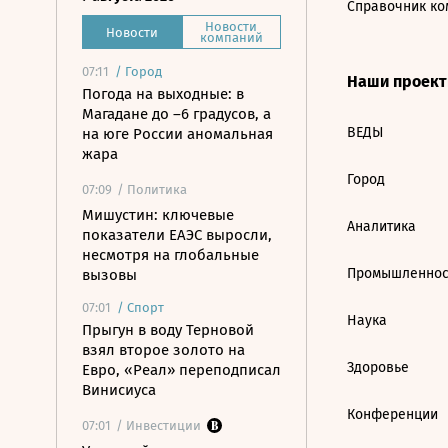
Справочник ко
Новости
Новости
компаний
07:11
/
Город
Наши проек
Погода на выходные: в
Магадане до –6 градусов, а
ВЕДЫ
на юге России аномальная
жара
Город
07:09
/ Политика
Мишустин: ключевые
Аналитика
показатели ЕАЭС выросли,
несмотря на глобальные
Промышленнос
вызовы
07:01
/
Спорт
Наука
Прыгун в воду Терновой
взял второе золото на
Здоровье
Евро, «Реал» переподписал
Винисиуса
Конференции
07:01
/ Инвестиции