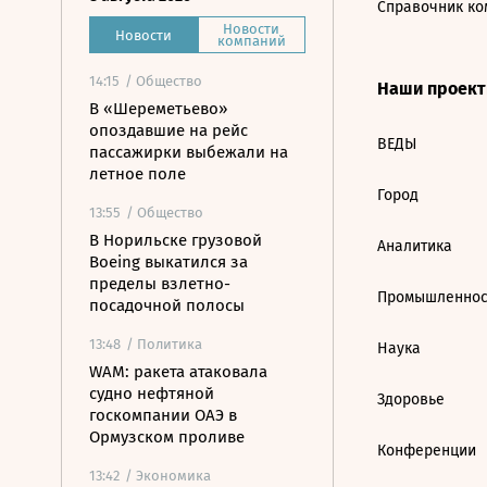
Справочник ко
Новости
Новости
компаний
14:15
/ Общество
Наши проек
В «Шереметьево»
опоздавшие на рейс
ВЕДЫ
пассажирки выбежали на
летное поле
Город
13:55
/ Общество
В Норильске грузовой
Аналитика
Boeing выкатился за
пределы взлетно-
Промышленнос
посадочной полосы
13:48
/ Политика
Наука
WAM: ракета атаковала
судно нефтяной
Здоровье
госкомпании ОАЭ в
Ормузском проливе
Конференции
13:42
/ Экономика