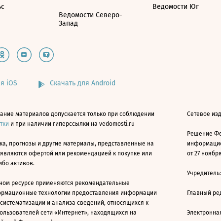
ьс
Ведомости Юг
Ведомости Северо-
Запад
я iOS
Скачать для Android
ание материалов допускается только при соблюдении
Сетевое изд
атки
и при наличии гиперссылки на vedomosti.ru
Решение Фе
ка, прогнозы и другие материалы, представленные на
информацио
 являются офертой или рекомендацией к покупке или
от 27 ноября
ибо активов.
Учредитель
ном ресурсе применяются рекомендательные
ормационные технологии предоставления информации
Главный ре
 систематизации и анализа сведений, относящихся к
ользователей сети «Интернет», находящихся на
Электронна