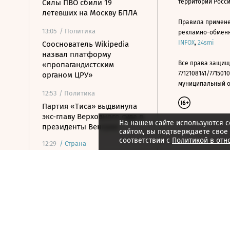
Силы ПВО сбили 19
территории Росс
летевших на Москву БПЛА
Правила примене
13:05
/ Политика
рекламно-обменно
INFOX
,
24smi
Сооснователь Wikipedia
назвал платформу
Все права защищ
«пропагандистским
7712108141/7715010
органом ЦРУ»
муниципальный окр
12:53
/ Политика
Партия «Тиса» выдвинула
экс-главу Верховного суда в
На нашем сайте используются c
президенты Венгрии
сайтом, вы подтверждаете свое
соответствии с
Политикой в отн
12:29
/
Страна
ВСУ атаковали грузовик в
Белгородской области,
пострадали три человека
12:19
/ Политика
У побережья Турции
обнаружили дрон без
взрывчатки