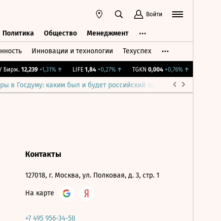
Войти
Политика
Общество
Менеджмент
нность
Инновации и технологии
Техуспех
ть
Политика
Общество
Менеджмент
Бирж.
12,239
+1,31%
↑
LIFE
1,84
+0,27%
↑
TGKN
0,004
+0,76%
↑
IMOEX
2 2
ры в Госдуму: каким был и будет российский парламент
Война н
Контакты
127018, г. Москва, ул. Полковая, д. 3, стр. 1
На карте
+7 495 956-34-58