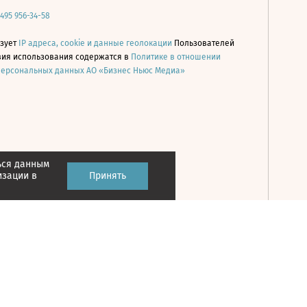
 495 956-34-58
ьзует
IP адреса, cookie и данные геолокации
Пользователей
овия использования содержатся в
Политике в отношении
персональных данных АО «Бизнес Ньюс Медиа»
ься данным
Принять
изации в