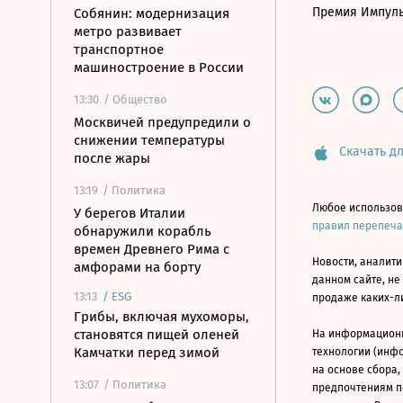
Премия Импул
Собянин: модернизация
метро развивает
транспортное
машиностроение в России
13:30
/ Общество
Москвичей предупредили о
снижении температуры
Скачать дл
после жары
13:19
/ Политика
Любое использов
У берегов Италии
правил перепеч
обнаружили корабль
времен Древнего Рима с
Новости, аналити
амфорами на борту
данном сайте, не
13:13
/
ESG
продаже каких-л
Грибы, включая мухоморы,
становятся пищей оленей
На информацион
Камчатки перед зимой
технологии (инф
на основе сбора,
13:07
/ Политика
предпочтениям п