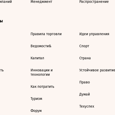
мпаний
Менеджмент
Распространение
ты
Правила торговли
Идеи управления
Ведомости&
Спорт
Капитал
Страна
ть
Инновации и
Устойчивое развити
технологии
Право
Как потратить
Думай
Туризм
Техуспех
Форум