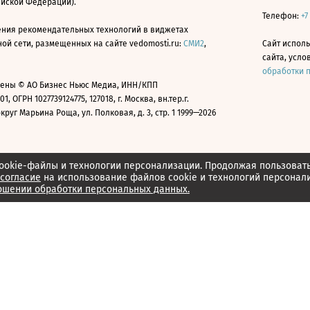
ийской Федерации).
Телефон:
+7
ния рекомендательных технологий в виджетах
й сети, размещенных на сайте vedomosti.ru:
СМИ2
,
Сайт испол
сайта, усл
обработки 
ены © АО Бизнес Ньюс Медиа, ИНН/КПП
01, ОГРН 1027739124775, 127018, г. Москва, вн.тер.г.
уг Марьина Роща, ул. Полковая, д. 3, стр. 1 1999—2026
ookie-файлы и технологии персонализации. Продолжая пользоват
согласие
на использование файлов cookie и технологий персонал
ошении обработки персональных данных.