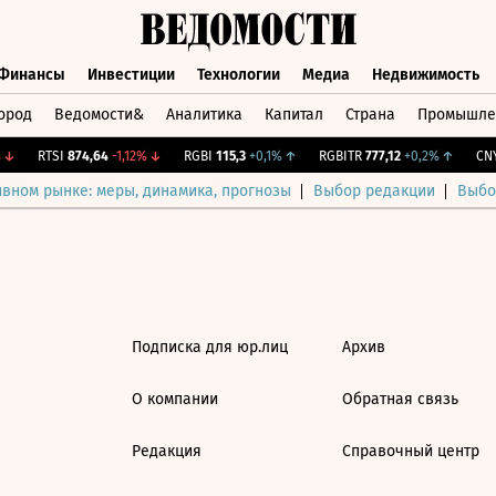
Финансы
Инвестиции
Технологии
Медиа
Недвижимость
ород
Ведомости&
Аналитика
Капитал
Страна
Промышле
а
Финансы
Инвестиции
Технологии
Медиа
Недвижимос
↓
RTSI
874,64
-1,12%
↓
RGBI
115,3
+0,1%
↑
RGBITR
777,12
+0,2%
↑
CNY 
ивном рынке: меры, динамика, прогнозы
Выбор редакции
Выбо
Подписка для юр.лиц
Архив
О компании
Обратная связь
Редакция
Справочный центр