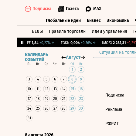
Подписка
Газета
MAX
Глобальные идеи
Бизнес
Экономика
ВЕДЫ
Правила торговли
Идеи управления
Г
Глобальные идеи
Бизнес
Экономик
+1,31%
↑
LIFE
1,84
+0,27%
↑
TGKN
0,004
+0,76%
↑
IMOEX
2 281,31
-0,2%
Ситуация на топл
КАЛЕНДАРЬ
Август
СОБЫТИЙ
Пн
Вт
Ср
Чт
Пт
Сб
Вс
1
2
3
4
5
6
7
8
9
10
11
12
13
14
15
16
Подписка
17
18
19
20
21
22
23
24
25
26
27
28
29
30
Реклама
31
РФРИТ
8 августа 2026