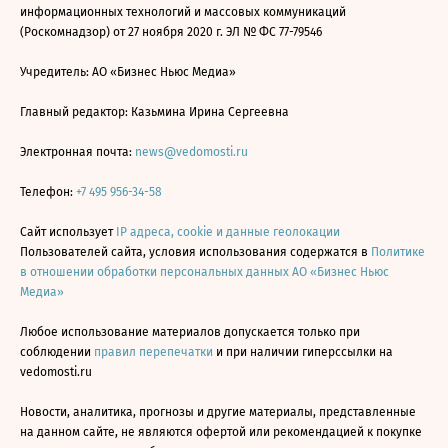
информационных технологий и массовых коммуникаций
(Роскомнадзор) от 27 ноября 2020 г. ЭЛ № ФС 77-79546
Учредитель: АО «Бизнес Ньюс Медиа»
Главный редактор: Казьмина Ирина Сергеевна
Электронная почта:
news@vedomosti.ru
Телефон:
+7 495 956-34-58
Сайт использует
IP адреса, cookie и данные геолокации
Пользователей сайта, условия использования содержатся в
Политике
в отношении обработки персональных данных АО «Бизнес Ньюс
Медиа»
Любое использование материалов допускается только при
соблюдении
правил перепечатки
и при наличии гиперссылки на
vedomosti.ru
Новости, аналитика, прогнозы и другие материалы, представленные
на данном сайте, не являются офертой или рекомендацией к покупке