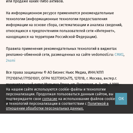
или продаже каких-либо активов.
На информационном ресурсе применяются рекомендательные
технологии (информационные технологии предоставления
информации на основе сбора, систематизации и анализа сведений,
относящихся к предпочтениям пользователей сети «Интернет»,
находящихся на территории Российской Федерации).
Правила применения рекомендательных технологий в виджетах
рекламно-обменной сети, размещенных на сайте vedomosti.ru:
СМИ2
,
24smi
Все права защищены © АО Бизнес Ньюс Медиа, ИНН/КПП
7712108141/771501001, ОГРН 1027739124775, 127018, г. Москва, вн.тер.г.
муниципальный округ Марьина Роща, ул. Полковая, д. 3, стр. 1 1999—
На нашем сайте используются cookie-файлы и технологии
2026
персонализации. Продолжая пользоваться данным сайтом, вы
ОК
подтверждаете свое
согласие
на использование файлов cookie
и технологий персонализации в соответствии с
Политикой в
отношении обработки персональных данных.