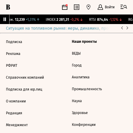
Войти
Y Бирж.
12,239
+1,31%
↑
IMOEX
2 281,31
-0,2%
↓
RTSI
874,64
-1,12%
↓
RGB
Ситуация на топливном рынке: меры, динамика, прогнозы
Выб
Наши проекты
Подписка
ВЕДЫ
Реклама
Город
РФРИТ
Аналитика
Справочник компаний
Промышленность
Подписка для юр.лиц
Наука
О компании
Здоровье
Редакция
Конференции
Менеджмент