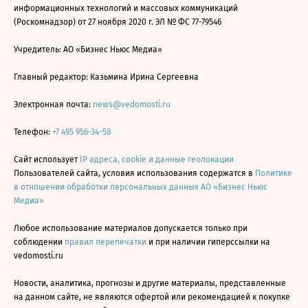
информационных технологий и массовых коммуникаций
(Роскомнадзор) от 27 ноября 2020 г. ЭЛ № ФС 77-79546
Учредитель: АО «Бизнес Ньюс Медиа»
Главный редактор: Казьмина Ирина Сергеевна
Электронная почта:
news@vedomosti.ru
Телефон:
+7 495 956-34-58
Сайт использует
IP адреса, cookie и данные геолокации
Пользователей сайта, условия использования содержатся в
Политике
в отношении обработки персональных данных АО «Бизнес Ньюс
Медиа»
Любое использование материалов допускается только при
соблюдении
правил перепечатки
и при наличии гиперссылки на
vedomosti.ru
Новости, аналитика, прогнозы и другие материалы, представленные
на данном сайте, не являются офертой или рекомендацией к покупке