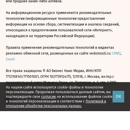
или продаже каких-либо активов.
На информационном ресурсе применяются рекомендательные
технологии (информационные технологии предоставления
информации на основе сбора, систематизации и анализа сведений,
относящихся к предпочтениям пользователей сети «Интернет»,
находящихся на территории Российской Федерации).
Правила применения рекомендательных технологий в виджетах
рекламно-обменной сети, размещенных на сайте vedomosti.ru:
СМИ2
,
24smi
Все права защищены © АО Бизнес Ньюс Медиа, ИНН/КПП
7712108141/771501001, ОГРН 1027739124775, 127018, г. Москва, вн.тер.г.
муниципальный округ Марьина Роща, ул. Полковая, д. 3, стр. 1 1999—
На нашем сайте используются cookie-файлы и технологии
2026
персонализации. Продолжая пользоваться данным сайтом, вы
ОК
подтверждаете свое
согласие
на использование файлов cookie
и технологий персонализации в соответствии с
Политикой в
отношении обработки персональных данных.