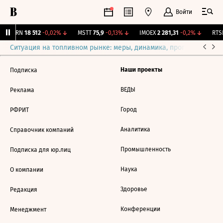
Войти
AKRN
18 512
-0,02%
↓
MSTT
75,9
-0,13%
↓
IMOEX
2 281,31
-0,2%
↓
RTSI
Ситуация на топливном рынке: меры, динамика, прогнозы
Выб
Наши проекты
Подписка
ВЕДЫ
Реклама
Город
РФРИТ
Аналитика
Справочник компаний
Промышленность
Подписка для юр.лиц
Наука
О компании
Здоровье
Редакция
Конференции
Менеджмент