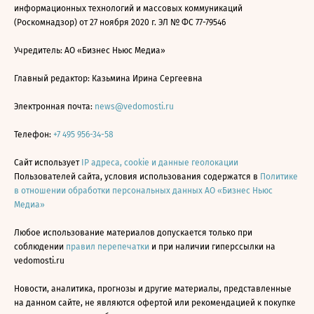
информационных технологий и массовых коммуникаций
(Роскомнадзор) от 27 ноября 2020 г. ЭЛ № ФС 77-79546
Учредитель: АО «Бизнес Ньюс Медиа»
Главный редактор: Казьмина Ирина Сергеевна
Электронная почта:
news@vedomosti.ru
Телефон:
+7 495 956-34-58
Сайт использует
IP адреса, cookie и данные геолокации
Пользователей сайта, условия использования содержатся в
Политике
в отношении обработки персональных данных АО «Бизнес Ньюс
Медиа»
Любое использование материалов допускается только при
соблюдении
правил перепечатки
и при наличии гиперссылки на
vedomosti.ru
Новости, аналитика, прогнозы и другие материалы, представленные
на данном сайте, не являются офертой или рекомендацией к покупке