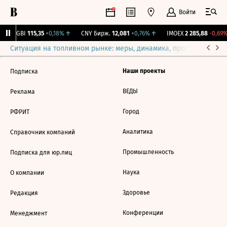
Войти
↓
RGBI
115,35
+0,18%
↑
CNY Бирж.
12,081
+0,76%
↑
IMOEX
2 285,88
-0,69%
Ситуация на топливном рынке: меры, динамика, прогнозы
Выб
Наши проекты
Подписка
ВЕДЫ
Реклама
Город
РФРИТ
Аналитика
Справочник компаний
Промышленность
Подписка для юр.лиц
Наука
О компании
Здоровье
Редакция
Конференции
Менеджмент