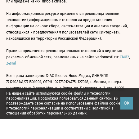
или продаже каких-либо активов.
На информационном ресурсе применяются рекомендательные
технологии (информационные технологии предоставления
информации на основе сбора, систематизации и анализа сведений,
относящихся к предпочтениям пользователей сети «Интернет»,
находящихся на территории Российской Федерации).
Правила применения рекомендательных технологий в виджетах
рекламно-обменной сети, размещенных на сайте vedomosti.ru:
СМИ2
,
24smi
Все права защищены © АО Бизнес Ньюс Медиа, ИНН/КПП
7712108141/771501001, ОГРН 1027739124775, 127018, г. Москва, вн.тер.г.
муниципальный округ Марьина Роща, ул. Полковая, д. 3, стр. 1 1999—
На нашем сайте используются cookie-файлы и технологии
2026
персонализации. Продолжая пользоваться данным сайтом, вы
ОК
подтверждаете свое
согласие
на использование файлов cookie
и технологий персонализации в соответствии с
Политикой в
отношении обработки персональных данных.