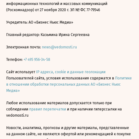
информационных технологий и массовых коммуникаций
(Роскомнадзор) от 27 ноября 2020 г. ЭЛ № ФС 77-79546
Учредитель: АО «Бизнес Ньюс Медиа»
Главный редактор: Казьмина Ирина Сергеевна
Электронная почта:
news@vedomosti.ru
Телефон:
+7 495 956-34-58
Сайт использует
IP адреса, cookie и данные геолокации
Пользователей сайта, условия использования содержатся в
Политике
в отношении обработки персональных данных АО «Бизнес Ньюс
Медиа»
Любое использование материалов допускается только при
соблюдении
правил перепечатки
и при наличии гиперссылки на
vedomosti.ru
Новости, аналитика, прогнозы и другие материалы, представленные
на данном сайте, не являются офертой или рекомендацией к покупке