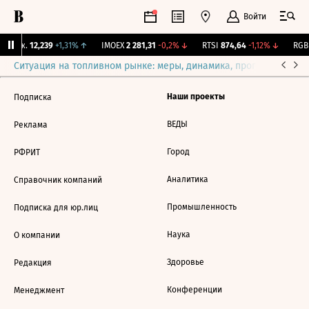
Войти
 Бирж.
12,239
+1,31%
↑
IMOEX
2 281,31
-0,2%
↓
RTSI
874,64
-1,12%
↓
RGBI
Ситуация на топливном рынке: меры, динамика, прогнозы
Выб
Наши проекты
Подписка
ВЕДЫ
Реклама
Город
РФРИТ
Аналитика
Справочник компаний
Промышленность
Подписка для юр.лиц
Наука
О компании
Здоровье
Редакция
Конференции
Менеджмент