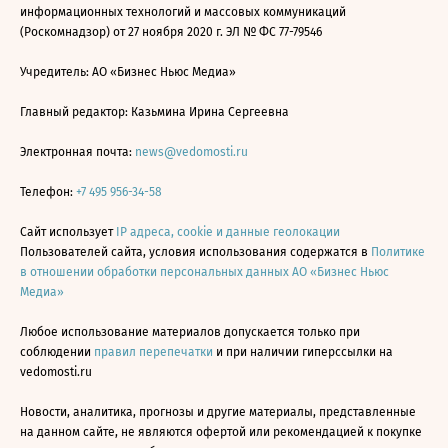
информационных технологий и массовых коммуникаций
(Роскомнадзор) от 27 ноября 2020 г. ЭЛ № ФС 77-79546
Учредитель: АО «Бизнес Ньюс Медиа»
Главный редактор: Казьмина Ирина Сергеевна
Электронная почта:
news@vedomosti.ru
Телефон:
+7 495 956-34-58
Сайт использует
IP адреса, cookie и данные геолокации
Пользователей сайта, условия использования содержатся в
Политике
в отношении обработки персональных данных АО «Бизнес Ньюс
Медиа»
Любое использование материалов допускается только при
соблюдении
правил перепечатки
и при наличии гиперссылки на
vedomosti.ru
Новости, аналитика, прогнозы и другие материалы, представленные
на данном сайте, не являются офертой или рекомендацией к покупке