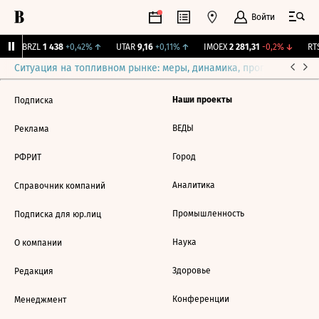
Войти
↑
BRZL
1 438
+0,42%
↑
UTAR
9,16
+0,11%
↑
IMOEX
2 281,31
-0,2%
↓
RTS
Ситуация на топливном рынке: меры, динамика, прогнозы
Выб
Наши проекты
Подписка
ВЕДЫ
Реклама
Город
РФРИТ
Аналитика
Справочник компаний
Промышленность
Подписка для юр.лиц
Наука
О компании
Здоровье
Редакция
Конференции
Менеджмент