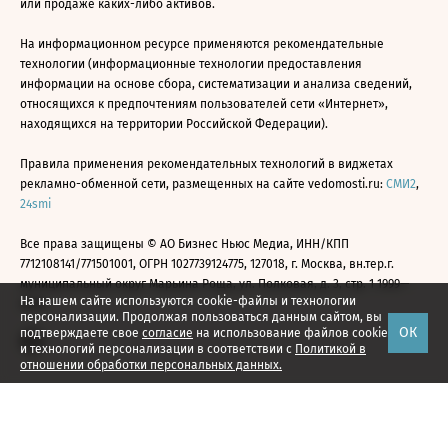
или продаже каких-либо активов.
На информационном ресурсе применяются рекомендательные
технологии (информационные технологии предоставления
информации на основе сбора, систематизации и анализа сведений,
относящихся к предпочтениям пользователей сети «Интернет»,
находящихся на территории Российской Федерации).
Правила применения рекомендательных технологий в виджетах
рекламно-обменной сети, размещенных на сайте vedomosti.ru:
СМИ2
,
24smi
Все права защищены © АО Бизнес Ньюс Медиа, ИНН/КПП
7712108141/771501001, ОГРН 1027739124775, 127018, г. Москва, вн.тер.г.
муниципальный округ Марьина Роща, ул. Полковая, д. 3, стр. 1 1999—
На нашем сайте используются cookie-файлы и технологии
2026
персонализации. Продолжая пользоваться данным сайтом, вы
ОК
подтверждаете свое
согласие
на использование файлов cookie
и технологий персонализации в соответствии с
Политикой в
отношении обработки персональных данных.