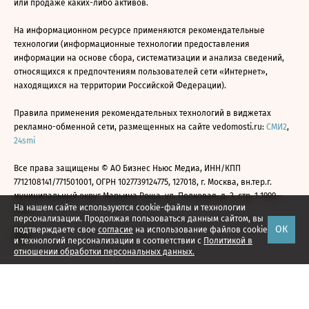
или продаже каких-либо активов.
На информационном ресурсе применяются рекомендательные
технологии (информационные технологии предоставления
информации на основе сбора, систематизации и анализа сведений,
относящихся к предпочтениям пользователей сети «Интернет»,
находящихся на территории Российской Федерации).
Правила применения рекомендательных технологий в виджетах
рекламно-обменной сети, размещенных на сайте vedomosti.ru:
СМИ2
,
24smi
Все права защищены © АО Бизнес Ньюс Медиа, ИНН/КПП
7712108141/771501001, ОГРН 1027739124775, 127018, г. Москва, вн.тер.г.
муниципальный округ Марьина Роща, ул. Полковая, д. 3, стр. 1 1999—
На нашем сайте используются cookie-файлы и технологии
2026
персонализации. Продолжая пользоваться данным сайтом, вы
ОК
подтверждаете свое
согласие
на использование файлов cookie
и технологий персонализации в соответствии с
Политикой в
отношении обработки персональных данных.