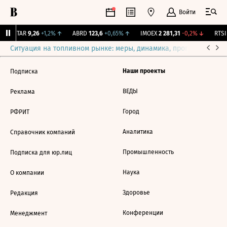
Войти
UTAR
9,26
+1,2%
↑
ABRD
123,6
+0,65%
↑
IMOEX
2 281,31
-0,2%
↓
RTSI
Ситуация на топливном рынке: меры, динамика, прогнозы
Выб
Наши проекты
Подписка
ВЕДЫ
Реклама
Город
РФРИТ
Аналитика
Справочник компаний
Промышленность
Подписка для юр.лиц
Наука
О компании
Здоровье
Редакция
Конференции
Менеджмент