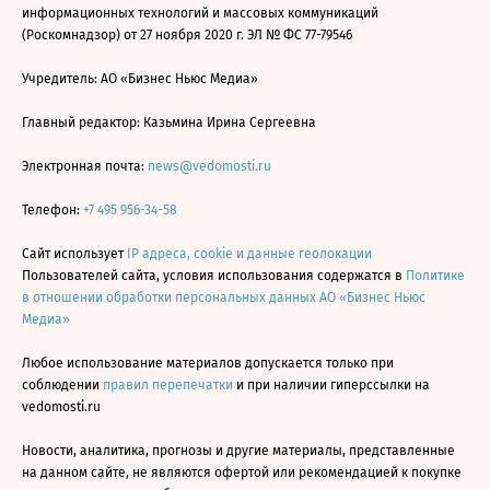
информационных технологий и массовых коммуникаций
(Роскомнадзор) от 27 ноября 2020 г. ЭЛ № ФС 77-79546
Учредитель: АО «Бизнес Ньюс Медиа»
Главный редактор: Казьмина Ирина Сергеевна
Электронная почта:
news@vedomosti.ru
Телефон:
+7 495 956-34-58
Сайт использует
IP адреса, cookie и данные геолокации
Пользователей сайта, условия использования содержатся в
Политике
в отношении обработки персональных данных АО «Бизнес Ньюс
Медиа»
Любое использование материалов допускается только при
соблюдении
правил перепечатки
и при наличии гиперссылки на
vedomosti.ru
Новости, аналитика, прогнозы и другие материалы, представленные
на данном сайте, не являются офертой или рекомендацией к покупке