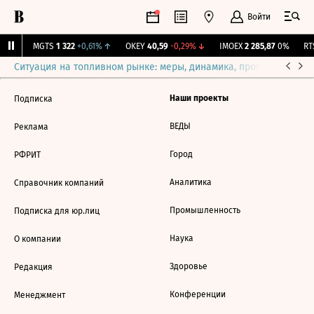
Войти
1%
↑
MGTS
1 322
+0,61%
↑
OKEY
40,59
-0,29%
↓
IMOEX
2 285,87
0%
RTS
Ситуация на топливном рынке: меры, динамика, прогнозы
Выб
Наши проекты
Подписка
ВЕДЫ
Реклама
Город
РФРИТ
Аналитика
Справочник компаний
Промышленность
Подписка для юр.лиц
Наука
О компании
Здоровье
Редакция
Конференции
Менеджмент