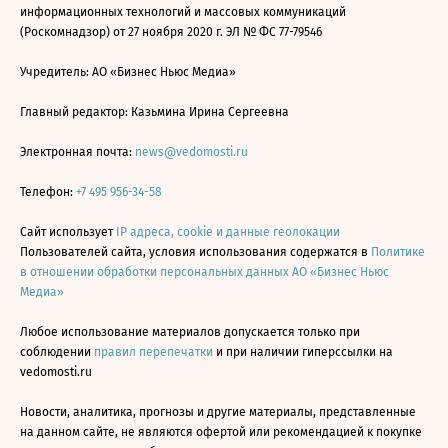
информационных технологий и массовых коммуникаций
(Роскомнадзор) от 27 ноября 2020 г. ЭЛ № ФС 77-79546
Учредитель: АО «Бизнес Ньюс Медиа»
Главный редактор: Казьмина Ирина Сергеевна
Электронная почта:
news@vedomosti.ru
Телефон:
+7 495 956-34-58
Сайт использует
IP адреса, cookie и данные геолокации
Пользователей сайта, условия использования содержатся в
Политике
в отношении обработки персональных данных АО «Бизнес Ньюс
Медиа»
Любое использование материалов допускается только при
соблюдении
правил перепечатки
и при наличии гиперссылки на
vedomosti.ru
Новости, аналитика, прогнозы и другие материалы, представленные
на данном сайте, не являются офертой или рекомендацией к покупке