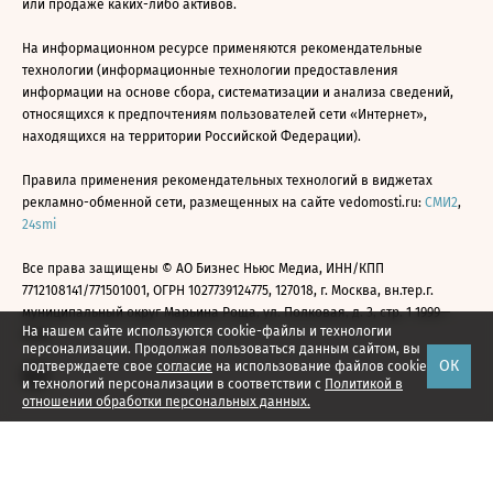
или продаже каких-либо активов.
На информационном ресурсе применяются рекомендательные
технологии (информационные технологии предоставления
информации на основе сбора, систематизации и анализа сведений,
относящихся к предпочтениям пользователей сети «Интернет»,
находящихся на территории Российской Федерации).
Правила применения рекомендательных технологий в виджетах
рекламно-обменной сети, размещенных на сайте vedomosti.ru:
СМИ2
,
24smi
Все права защищены © АО Бизнес Ньюс Медиа, ИНН/КПП
7712108141/771501001, ОГРН 1027739124775, 127018, г. Москва, вн.тер.г.
муниципальный округ Марьина Роща, ул. Полковая, д. 3, стр. 1 1999—
На нашем сайте используются cookie-файлы и технологии
2026
персонализации. Продолжая пользоваться данным сайтом, вы
ОК
подтверждаете свое
согласие
на использование файлов cookie
и технологий персонализации в соответствии с
Политикой в
отношении обработки персональных данных.