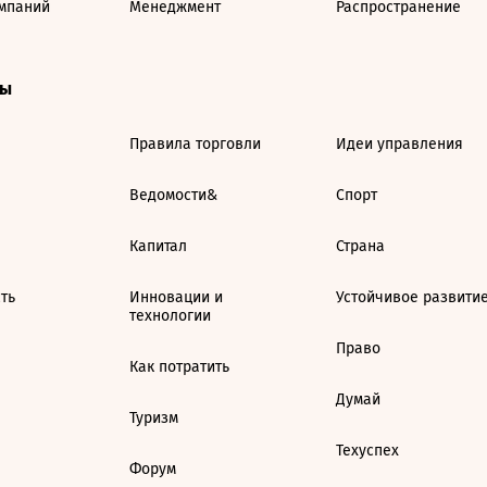
мпаний
Менеджмент
Распространение
ты
Правила торговли
Идеи управления
Ведомости&
Спорт
Капитал
Страна
ть
Инновации и
Устойчивое развити
технологии
Право
Как потратить
Думай
Туризм
Техуспех
Форум