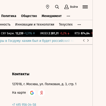
Войти
Политика
Общество
Менеджмент
нность
Инновации и технологии
Техуспех
ть
Политика
Общество
Менеджмент
CNY Бирж.
12,239
+1,31%
↑
IMOEX
2 281,31
-0,2%
↓
RTSI
874,64
-1,12%
↓
R
ры в Госдуму: каким был и будет российский парламент
Война н
Контакты
127018, г. Москва, ул. Полковая, д. 3, стр. 1
На карте
+7 495 956-34-58