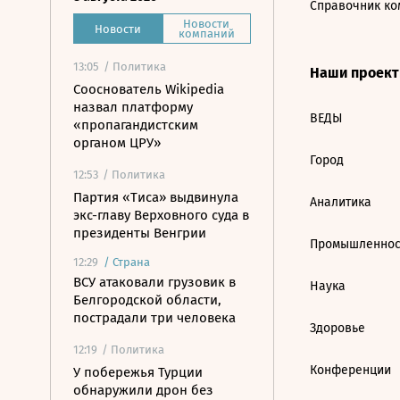
Справочник ко
Новости
Новости
компаний
13:05
/ Политика
Наши проек
Сооснователь Wikipedia
назвал платформу
ВЕДЫ
«пропагандистским
органом ЦРУ»
Город
12:53
/ Политика
Партия «Тиса» выдвинула
Аналитика
экс-главу Верховного суда в
президенты Венгрии
Промышленнос
12:29
/
Страна
ВСУ атаковали грузовик в
Наука
Белгородской области,
пострадали три человека
Здоровье
12:19
/ Политика
Конференции
У побережья Турции
обнаружили дрон без