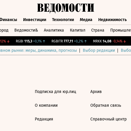
Финансы
Инвестиции
Технологии
Медиа
Недвижимость
ород
Ведомости&
Аналитика
Капитал
Страна
Промышле
а
Финансы
Инвестиции
Технологии
Медиа
Недвижимос
12%
↓
RGBI
115,3
+0,1%
↑
RGBITR
777,11
+0,2%
↑
MRKK
14,08
-0,14%
↓
ивном рынке: меры, динамика, прогнозы
Выбор редакции
Выбо
Подписка для юр.лиц
Архив
О компании
Обратная связь
Редакция
Справочный центр