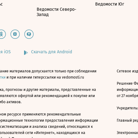
ьс
Ведомости Юг
Ведомости Северо-
Запад
я iOS
Скачать для Android
ание материалов допускается только при соблюдении
Сетевое изд
атки
и при наличии гиперссылки на vedomosti.ru
Решение Фе
ка, прогнозы и другие материалы, представленные на
информацио
 являются офертой или рекомендацией к покупке или
от 27 ноября
ибо активов.
Учредитель
ном ресурсе применяются рекомендательные
ормационные технологии предоставления информации
Главный ре
 систематизации и анализа сведений, относящихся к
ользователей сети «Интернет», находящихся на
Электронна