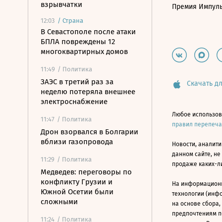
взрывчатки
Премия Импул
12:03
/
Страна
В Севастополе после атаки
БПЛА повреждены 12
многоквартирных домов
11:49
/ Политика
ЗАЭС в третий раз за
Скачать дл
неделю потеряла внешнее
электроснабжение
Любое использов
11:47
/ Политика
правил перепеч
Дрон взорвался в Болгарии
вблизи газопровода
Новости, аналити
данном сайте, не
11:29
/ Политика
продаже каких-л
Медведев: переговоры по
конфликту Грузии и
На информацион
Южной Осетии были
технологии (инф
сложными
на основе сбора,
предпочтениям п
11:24
/ Политика