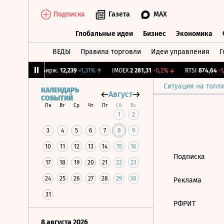
Подписка
Газета
MAX
Глобальные идеи
Бизнес
Экономика
ВЕДЫ
Правила торговли
Идеи управления
Г
Глобальные идеи
Бизнес
Экономик
14%
↓
CNY Бирж.
12,239
+1,31%
↑
IMOEX
2 281,31
-0,2%
↓
RTSI
874,64
-1,
Ситуация на топл
КАЛЕНДАРЬ
Август
СОБЫТИЙ
Пн
Вт
Ср
Чт
Пт
Сб
Вс
1
2
3
4
5
6
7
8
9
10
11
12
13
14
15
16
Подписка
17
18
19
20
21
22
23
24
25
26
27
28
29
30
Реклама
31
РФРИТ
8 августа 2026