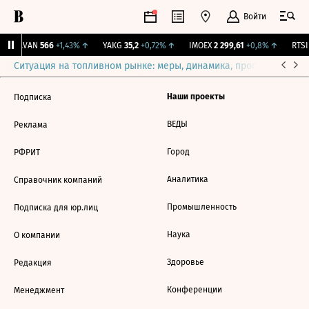
Войти
↑
AVAN
566
+1,43%
↑
YAKG
35,2
+0,72%
↑
IMOEX
2 299,61
+0,8%
↑
RTSI
Ситуация на топливном рынке: меры, динамика, прогнозы
Выб
Наши проекты
Подписка
ВЕДЫ
Реклама
Город
РФРИТ
Аналитика
Справочник компаний
Промышленность
Подписка для юр.лиц
Наука
О компании
Здоровье
Редакция
Конференции
Менеджмент