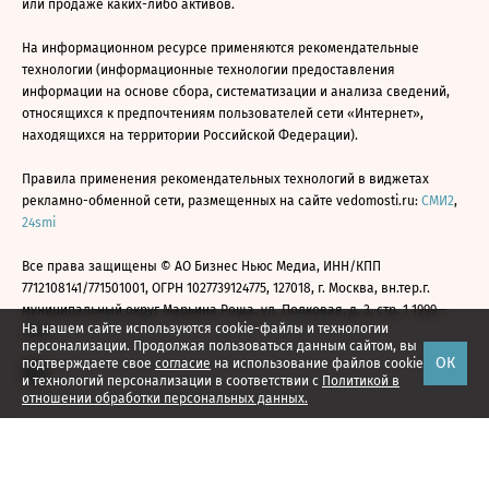
или продаже каких-либо активов.
На информационном ресурсе применяются рекомендательные
технологии (информационные технологии предоставления
информации на основе сбора, систематизации и анализа сведений,
относящихся к предпочтениям пользователей сети «Интернет»,
находящихся на территории Российской Федерации).
Правила применения рекомендательных технологий в виджетах
рекламно-обменной сети, размещенных на сайте vedomosti.ru:
СМИ2
,
24smi
Все права защищены © АО Бизнес Ньюс Медиа, ИНН/КПП
7712108141/771501001, ОГРН 1027739124775, 127018, г. Москва, вн.тер.г.
муниципальный округ Марьина Роща, ул. Полковая, д. 3, стр. 1 1999—
На нашем сайте используются cookie-файлы и технологии
2026
персонализации. Продолжая пользоваться данным сайтом, вы
ОК
подтверждаете свое
согласие
на использование файлов cookie
и технологий персонализации в соответствии с
Политикой в
отношении обработки персональных данных.