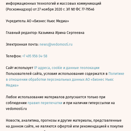
информационных технологий и массовых коммуникаций
(Роскомнадзор) от 27 ноября 2020 г. ЭЛ № ФС 77-79546
Учредитель: АО «Бизнес Ньюс Медиа»
Главный редактор: Казьмина Ирина Сергеевна
Электронная почта:
news@vedomosti.ru
Телефон:
+7 495 956-34-58
Сайт использует
IP адреса, cookie и данные геолокации
Пользователей сайта, условия использования содержатся в
Политике
в отношении обработки персональных данных АО «Бизнес Ньюс
Медиа»
Любое использование материалов допускается только при
соблюдении
правил перепечатки
и при наличии гиперссылки на
vedomosti.ru
Новости, аналитика, прогнозы и другие материалы, представленные
на данном сайте, не являются офертой или рекомендацией к покупке