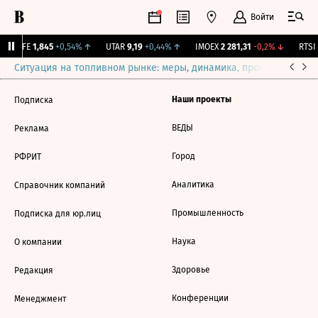
Войти
LIFE
1,845
+0,54%
↑
UTAR
9,19
+0,44%
↑
IMOEX
2 281,31
-0,2%
↓
RTSI
Ситуация на топливном рынке: меры, динамика, прогнозы
Выб
Наши проекты
Подписка
ВЕДЫ
Реклама
Город
РФРИТ
Аналитика
Справочник компаний
Промышленность
Подписка для юр.лиц
Наука
О компании
Здоровье
Редакция
Конференции
Менеджмент