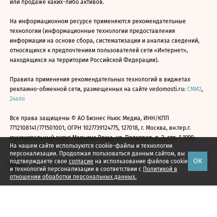
или продаже каких-либо активов.
На информационном ресурсе применяются рекомендательные
технологии (информационные технологии предоставления
информации на основе сбора, систематизации и анализа сведений,
относящихся к предпочтениям пользователей сети «Интернет»,
находящихся на территории Российской Федерации).
Правила применения рекомендательных технологий в виджетах
рекламно-обменной сети, размещенных на сайте vedomosti.ru:
СМИ2
,
24smi
Все права защищены © АО Бизнес Ньюс Медиа, ИНН/КПП
7712108141/771501001, ОГРН 1027739124775, 127018, г. Москва, вн.тер.г.
муниципальный округ Марьина Роща, ул. Полковая, д. 3, стр. 1 1999—
На нашем сайте используются cookie-файлы и технологии
2026
персонализации. Продолжая пользоваться данным сайтом, вы
ОК
подтверждаете свое
согласие
на использование файлов cookie
и технологий персонализации в соответствии с
Политикой в
отношении обработки персональных данных.