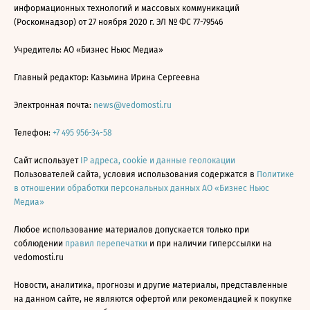
информационных технологий и массовых коммуникаций
(Роскомнадзор) от 27 ноября 2020 г. ЭЛ № ФС 77-79546
Учредитель: АО «Бизнес Ньюс Медиа»
Главный редактор: Казьмина Ирина Сергеевна
Электронная почта:
news@vedomosti.ru
Телефон:
+7 495 956-34-58
Сайт использует
IP адреса, cookie и данные геолокации
Пользователей сайта, условия использования содержатся в
Политике
в отношении обработки персональных данных АО «Бизнес Ньюс
Медиа»
Любое использование материалов допускается только при
соблюдении
правил перепечатки
и при наличии гиперссылки на
vedomosti.ru
Новости, аналитика, прогнозы и другие материалы, представленные
на данном сайте, не являются офертой или рекомендацией к покупке