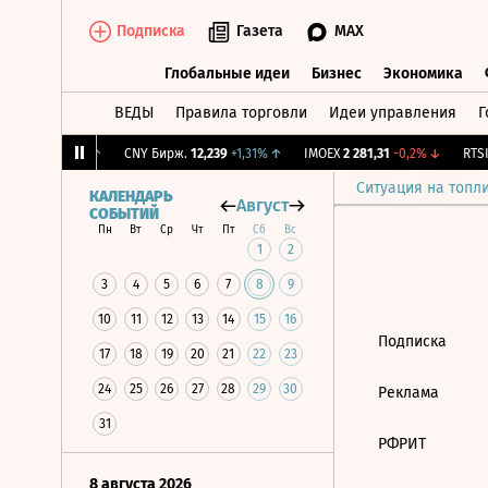
Подписка
Газета
MAX
Глобальные идеи
Бизнес
Экономика
ВЕДЫ
Правила торговли
Идеи управления
Г
Глобальные идеи
Бизнес
Экономик
T
36,26
+2,17%
↑
CNY Бирж.
12,239
+1,31%
↑
IMOEX
2 281,31
-0,2%
↓
RTSI
Ситуация на топл
КАЛЕНДАРЬ
Август
СОБЫТИЙ
Пн
Вт
Ср
Чт
Пт
Сб
Вс
1
2
3
4
5
6
7
8
9
10
11
12
13
14
15
16
Подписка
17
18
19
20
21
22
23
24
25
26
27
28
29
30
Реклама
31
РФРИТ
8 августа 2026