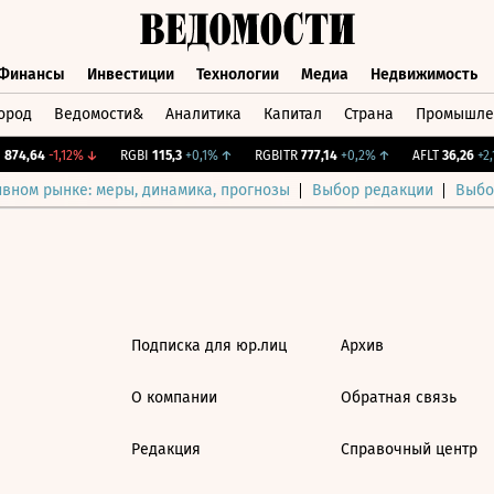
Финансы
Инвестиции
Технологии
Медиа
Недвижимость
ород
Ведомости&
Аналитика
Капитал
Страна
Промышле
а
Финансы
Инвестиции
Технологии
Медиа
Недвижимос
874,64
-1,12%
↓
RGBI
115,3
+0,1%
↑
RGBITR
777,14
+0,2%
↑
AFLT
36,26
+2,1
ивном рынке: меры, динамика, прогнозы
Выбор редакции
Выбо
Подписка для юр.лиц
Архив
О компании
Обратная связь
Редакция
Справочный центр