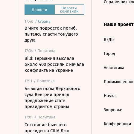
Справочник ко
Новости
Новости
компаний
17:46
/
Страна
Наши проек
В Чите подросток погиб,
пытаясь спасти тонущего
ВЕДЫ
друга
17:34
/ Политика
Город
Bild: Германия выслала
около 400 россиян с начала
Аналитика
конфликта на Украине
17:11
/ Политика
Промышленнос
Бывший глава Верховного
суда Венгрии принял
Наука
предложение стать
президентом страны
Здоровье
17:01
/ Политика
Конференции
Состояние бывшего
президента США Джо