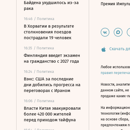
Байдена ухудшилось из-за
Премия Импул
рака
16:46
/ Политика
В Хорватии в результате
столкновения поездов
пострадали 19 человек
16:35
/ Политика
Скачать дл
Финляндия введет экзамен
на гражданство с 2027 года
Любое использов
16:24
/ Политика
правил перепеч
Вэнс: США за последние
дни добились прогресса на
Новости, аналити
переговорах с Ираном
данном сайте, не
продаже каких-л
16:06
/ Политика
Власти Китая эвакуировали
На информацион
более 420 000 жителей
технологии (инф
перед приходом тайфуна
на основе сбора,
предпочтениям п