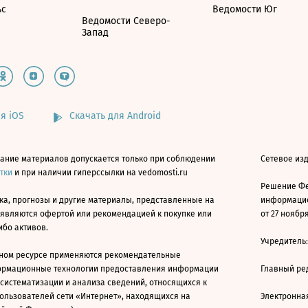
ьс
Ведомости Юг
Ведомости Северо-
Запад
я iOS
Скачать для Android
ание материалов допускается только при соблюдении
Сетевое изд
атки
и при наличии гиперссылки на vedomosti.ru
Решение Фе
ка, прогнозы и другие материалы, представленные на
информацио
 являются офертой или рекомендацией к покупке или
от 27 ноября
ибо активов.
Учредитель
ном ресурсе применяются рекомендательные
ормационные технологии предоставления информации
Главный ре
 систематизации и анализа сведений, относящихся к
ользователей сети «Интернет», находящихся на
Электронна