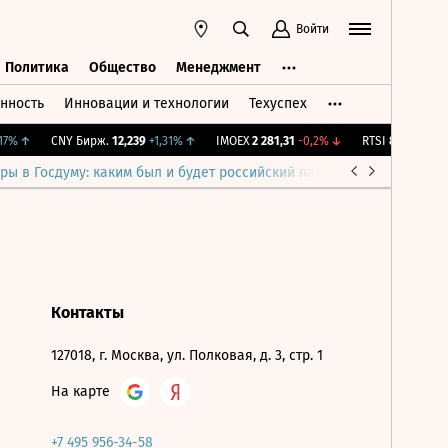
Войти
Политика
Общество
Менеджмент
нность
Инновации и технологии
Техуспех
ть
Политика
Общество
Менеджмент
7%
↑
CNY Бирж.
12,239
+1,31%
↑
IMOEX
2 281,31
-0,2%
↓
RTSI
874,64
-1,12
ры в Госдуму: каким был и будет российский парламент
Война н
Контакты
127018, г. Москва, ул. Полковая, д. 3, стр. 1
На карте
+7 495 956-34-58