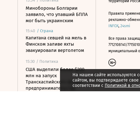
15:54
/ Политика
территории Росс
Минобороны Болгарии
Правила примене
заявило, что упавший БПЛА
рекламно-обменно
мог быть украинским
INFOX
,
24smi
15:40
/
Страна
Капитана севшей на мель в
Все права защищ
Финском заливе яхты
7712108141/7715010
эвакуировали вертолетом
муниципальный окр
15:30
/ Политика
США выделили более $200
На нашем сайте используются c
млн на запуск
сайтом, вы подтверждаете свое
Транскаспийского фонда
соответствии с
Политикой в отн
предпринимательства
15:28
/
Спорт
«Арсенал» продлил самый
долгосрочный спонсоркий
контракт в истории АПЛ
15:26
/ Политика
Вучич заявил о готовности