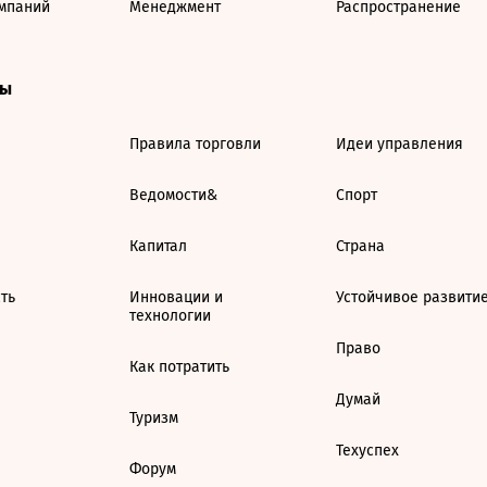
мпаний
Менеджмент
Распространение
ты
Правила торговли
Идеи управления
Ведомости&
Спорт
Капитал
Страна
ть
Инновации и
Устойчивое развити
технологии
Право
Как потратить
Думай
Туризм
Техуспех
Форум