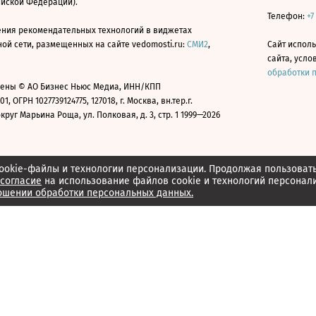
ийской Федерации).
Телефон:
+7
ния рекомендательных технологий в виджетах
й сети, размещенных на сайте vedomosti.ru:
СМИ2
,
Сайт испол
сайта, усл
обработки 
ены © АО Бизнес Ньюс Медиа, ИНН/КПП
01, ОГРН 1027739124775, 127018, г. Москва, вн.тер.г.
уг Марьина Роща, ул. Полковая, д. 3, стр. 1 1999—2026
ookie-файлы и технологии персонализации. Продолжая пользоват
согласие
на использование файлов cookie и технологий персонал
ошении обработки персональных данных.