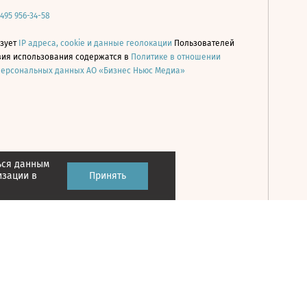
 495 956-34-58
ьзует
IP адреса, cookie и данные геолокации
Пользователей
овия использования содержатся в
Политике в отношении
персональных данных АО «Бизнес Ньюс Медиа»
ься данным
Принять
изации в