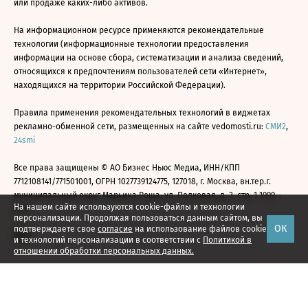
или продаже каких-либо активов.
На информационном ресурсе применяются рекомендательные
технологии (информационные технологии предоставления
информации на основе сбора, систематизации и анализа сведений,
относящихся к предпочтениям пользователей сети «Интернет»,
находящихся на территории Российской Федерации).
Правила применения рекомендательных технологий в виджетах
рекламно-обменной сети, размещенных на сайте vedomosti.ru:
СМИ2
,
24smi
Все права защищены © АО Бизнес Ньюс Медиа, ИНН/КПП
7712108141/771501001, ОГРН 1027739124775, 127018, г. Москва, вн.тер.г.
муниципальный округ Марьина Роща, ул. Полковая, д. 3, стр. 1 1999—
На нашем сайте используются cookie-файлы и технологии
2026
персонализации. Продолжая пользоваться данным сайтом, вы
ОК
подтверждаете свое
согласие
на использование файлов cookie
и технологий персонализации в соответствии с
Политикой в
отношении обработки персональных данных.