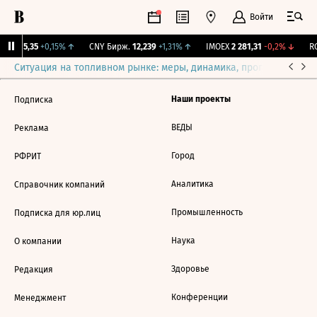
Войти
BI
115,35
+0,15%
↑
CNY Бирж.
12,239
+1,31%
↑
IMOEX
2 281,31
-0,2%
↓
RG
Ситуация на топливном рынке: меры, динамика, прогнозы
Выб
Наши проекты
Подписка
ВЕДЫ
Реклама
Город
РФРИТ
Аналитика
Справочник компаний
Промышленность
Подписка для юр.лиц
Наука
О компании
Здоровье
Редакция
Конференции
Менеджмент