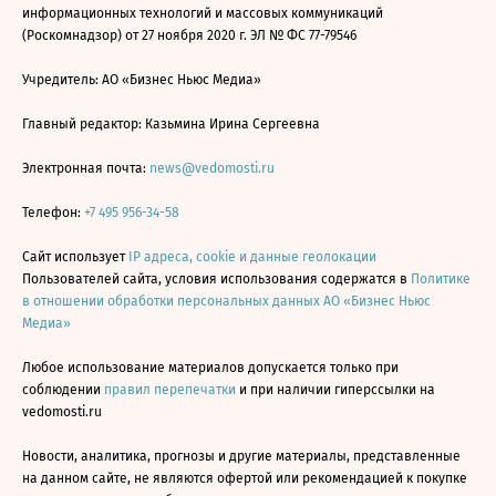
информационных технологий и массовых коммуникаций
(Роскомнадзор) от 27 ноября 2020 г. ЭЛ № ФС 77-79546
Учредитель: АО «Бизнес Ньюс Медиа»
Главный редактор: Казьмина Ирина Сергеевна
Электронная почта:
news@vedomosti.ru
Телефон:
+7 495 956-34-58
Сайт использует
IP адреса, cookie и данные геолокации
Пользователей сайта, условия использования содержатся в
Политике
в отношении обработки персональных данных АО «Бизнес Ньюс
Медиа»
Любое использование материалов допускается только при
соблюдении
правил перепечатки
и при наличии гиперссылки на
vedomosti.ru
Новости, аналитика, прогнозы и другие материалы, представленные
на данном сайте, не являются офертой или рекомендацией к покупке