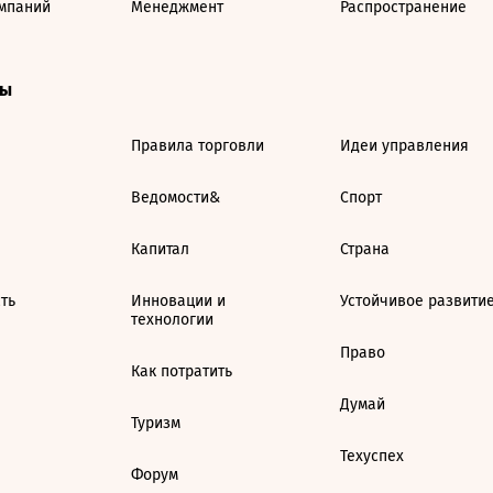
мпаний
Менеджмент
Распространение
ты
Правила торговли
Идеи управления
Ведомости&
Спорт
Капитал
Страна
ть
Инновации и
Устойчивое развити
технологии
Право
Как потратить
Думай
Туризм
Техуспех
Форум