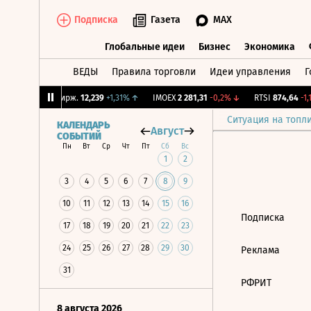
Подписка
Газета
MAX
Глобальные идеи
Бизнес
Экономика
ВЕДЫ
Правила торговли
Идеи управления
Г
Глобальные идеи
Бизнес
Экономик
39%
↓
CNY Бирж.
12,239
+1,31%
↑
IMOEX
2 281,31
-0,2%
↓
RTSI
874,64
-1,1
Ситуация на топл
КАЛЕНДАРЬ
Август
СОБЫТИЙ
Пн
Вт
Ср
Чт
Пт
Сб
Вс
1
2
3
4
5
6
7
8
9
10
11
12
13
14
15
16
Подписка
17
18
19
20
21
22
23
24
25
26
27
28
29
30
Реклама
31
РФРИТ
8 августа 2026