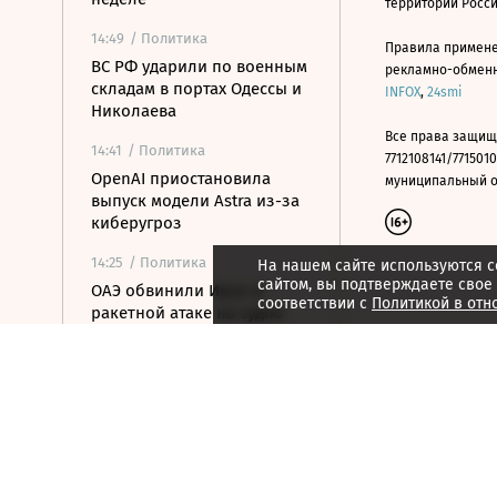
территории Росс
14:49
/ Политика
Правила примене
ВС РФ ударили по военным
рекламно-обменно
складам в портах Одессы и
INFOX
,
24smi
Николаева
Все права защищ
14:41
/ Политика
7712108141/7715010
OpenAI приостановила
муниципальный окр
выпуск модели Astra из-за
киберугроз
14:25
/ Политика
На нашем сайте используются c
сайтом, вы подтверждаете свое
ОАЭ обвинили Иран в
соответствии с
Политикой в отн
ракетной атаке на судно
нефтекомпании ADNOC
14:15
/ Общество
В «Шереметьево»
опоздавшие на рейс
пассажирки выбежали на
летное поле