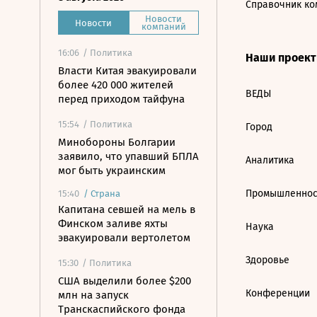
Справочник ко
Новости
Новости
компаний
16:06
/ Политика
Наши проек
Власти Китая эвакуировали
более 420 000 жителей
ВЕДЫ
перед приходом тайфуна
15:54
/ Политика
Город
Минобороны Болгарии
заявило, что упавший БПЛА
Аналитика
мог быть украинским
Промышленнос
15:40
/
Страна
Капитана севшей на мель в
Финском заливе яхты
Наука
эвакуировали вертолетом
Здоровье
15:30
/ Политика
США выделили более $200
Конференции
млн на запуск
Транскаспийского фонда