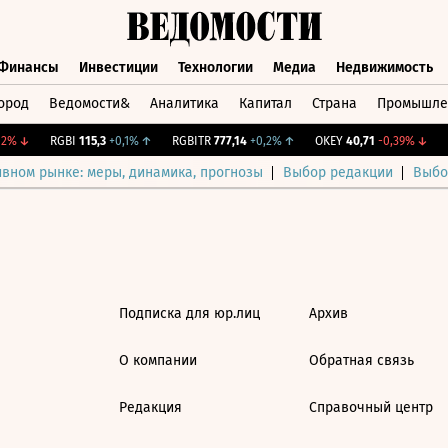
Финансы
Инвестиции
Технологии
Медиа
Недвижимость
ород
Ведомости&
Аналитика
Капитал
Страна
Промышле
а
Финансы
Инвестиции
Технологии
Медиа
Недвижимос
2%
↓
RGBI
115,3
+0,1%
↑
RGBITR
777,14
+0,2%
↑
OKEY
40,71
-0,39%
↓
C
ивном рынке: меры, динамика, прогнозы
Выбор редакции
Выбо
Подписка для юр.лиц
Архив
О компании
Обратная связь
Редакция
Справочный центр