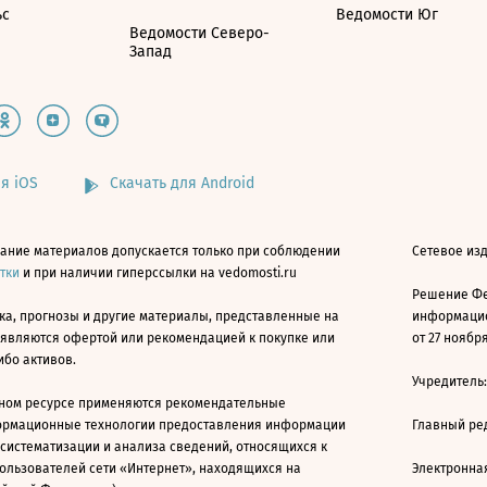
ьс
Ведомости Юг
Ведомости Северо-
Запад
я iOS
Скачать для Android
ание материалов допускается только при соблюдении
Сетевое изд
атки
и при наличии гиперссылки на vedomosti.ru
Решение Фе
ка, прогнозы и другие материалы, представленные на
информацио
 являются офертой или рекомендацией к покупке или
от 27 ноября
ибо активов.
Учредитель
ном ресурсе применяются рекомендательные
ормационные технологии предоставления информации
Главный ре
 систематизации и анализа сведений, относящихся к
ользователей сети «Интернет», находящихся на
Электронна