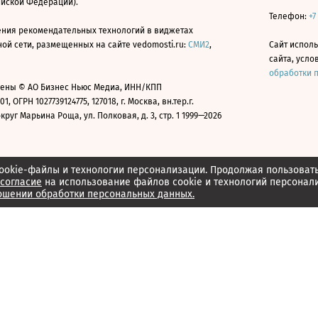
ийской Федерации).
Телефон:
+7
ния рекомендательных технологий в виджетах
й сети, размещенных на сайте vedomosti.ru:
СМИ2
,
Сайт испол
сайта, усл
обработки 
ены © АО Бизнес Ньюс Медиа, ИНН/КПП
01, ОГРН 1027739124775, 127018, г. Москва, вн.тер.г.
уг Марьина Роща, ул. Полковая, д. 3, стр. 1 1999—2026
ookie-файлы и технологии персонализации. Продолжая пользоват
согласие
на использование файлов cookie и технологий персонал
ошении обработки персональных данных.