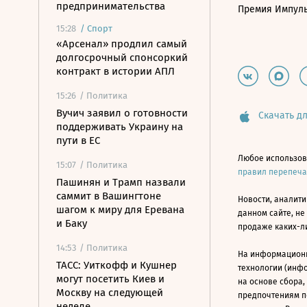
предпринимательства
Премия Импул
15:28
/
Спорт
«Арсенал» продлил самый
долгосрочный спонсоркий
контракт в истории АПЛ
15:26
/ Политика
Вучич заявил о готовности
Скачать дл
поддерживать Украину на
пути в ЕС
Любое использов
15:07
/ Политика
правил перепеч
Пашинян и Трамп назвали
саммит в Вашингтоне
Новости, аналити
шагом к миру для Еревана
данном сайте, не
и Баку
продаже каких-л
14:53
/ Политика
На информацион
ТАСС: Уиткофф и Кушнер
технологии (инф
могут посетить Киев и
на основе сбора,
Москву на следующей
предпочтениям п
неделе