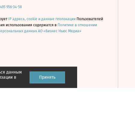
 495 956-34-58
ьзует
IP адреса, cookie и данные геолокации
Пользователей
овия использования содержатся в
Политике в отношении
персональных данных АО «Бизнес Ньюс Медиа»
ься данным
Принять
изации в