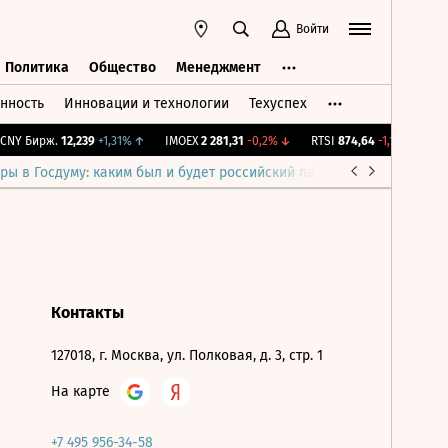
Войти
Политика
Общество
Менеджмент
нность
Инновации и технологии
Техуспех
ть
Политика
Общество
Менеджмент
NY Бирж.
12,239
+1,31%
↑
IMOEX
2 281,31
-0,2%
↓
RTSI
874,64
-1,12%
↓
RG
ры в Госдуму: каким был и будет российский парламент
Война н
Контакты
127018, г. Москва, ул. Полковая, д. 3, стр. 1
На карте
+7 495 956-34-58