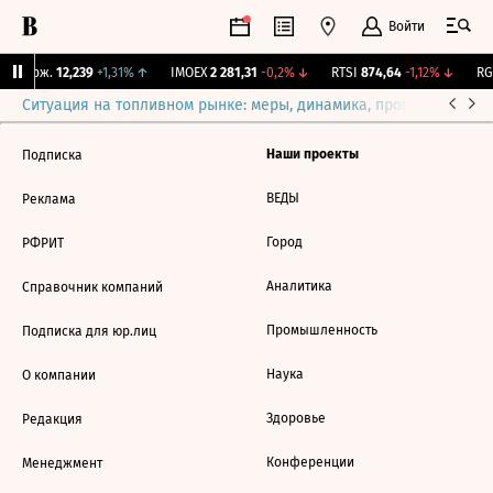
Войти
Y Бирж.
12,239
+1,31%
↑
IMOEX
2 281,31
-0,2%
↓
RTSI
874,64
-1,12%
↓
RGB
Ситуация на топливном рынке: меры, динамика, прогнозы
Выб
Наши проекты
Подписка
ВЕДЫ
Реклама
Город
РФРИТ
Аналитика
Справочник компаний
Промышленность
Подписка для юр.лиц
Наука
О компании
Здоровье
Редакция
Конференции
Менеджмент