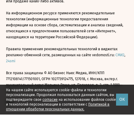
или продаже каких-либо активов.
На информационном ресурсе применяются рекомендательные
технологии (информационные технологии предоставления
информации на основе сбора, систематизации и анализа сведений,
относящихся к предпочтениям пользователей сети «Интернет»,
находящихся на территории Российской Федерации).
Правила применения рекомендательных технологий в виджетах
рекламно-обменной сети, размещенных на сайте vedomosti.ru:
СМИ2
,
24smi
Все права защищены © АО Бизнес Ньюс Медиа, ИНН/КПП
7712108141/771501001, ОГРН 1027739124775, 127018, г. Москва, вн.тер.г.
муниципальный округ Марьина Роща, ул. Полковая, д. 3, стр. 1 1999—
На нашем сайте используются cookie-файлы и технологии
2026
персонализации. Продолжая пользоваться данным сайтом, вы
ОК
подтверждаете свое
согласие
на использование файлов cookie
и технологий персонализации в соответствии с
Политикой в
отношении обработки персональных данных.