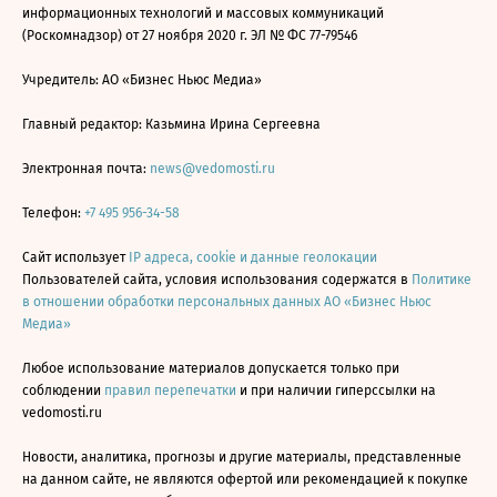
информационных технологий и массовых коммуникаций
(Роскомнадзор) от 27 ноября 2020 г. ЭЛ № ФС 77-79546
Учредитель: АО «Бизнес Ньюс Медиа»
Главный редактор: Казьмина Ирина Сергеевна
Электронная почта:
news@vedomosti.ru
Телефон:
+7 495 956-34-58
Сайт использует
IP адреса, cookie и данные геолокации
Пользователей сайта, условия использования содержатся в
Политике
в отношении обработки персональных данных АО «Бизнес Ньюс
Медиа»
Любое использование материалов допускается только при
соблюдении
правил перепечатки
и при наличии гиперссылки на
vedomosti.ru
Новости, аналитика, прогнозы и другие материалы, представленные
на данном сайте, не являются офертой или рекомендацией к покупке