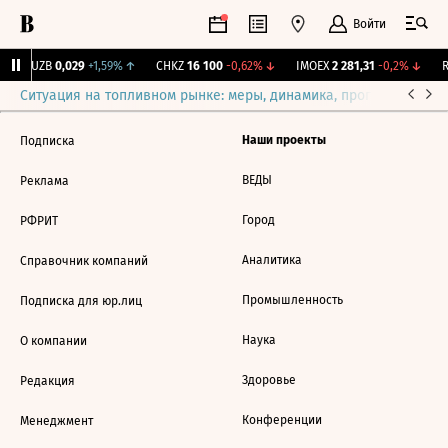
Войти
KUZB
0,029
+1,59%
↑
CHKZ
16 100
-0,62%
↓
IMOEX
2 281,31
-0,2%
↓
R
Ситуация на топливном рынке: меры, динамика, прогнозы
Выб
Наши проекты
Подписка
ВЕДЫ
Реклама
Город
РФРИТ
Аналитика
Справочник компаний
Промышленность
Подписка для юр.лиц
Наука
О компании
Здоровье
Редакция
Конференции
Менеджмент