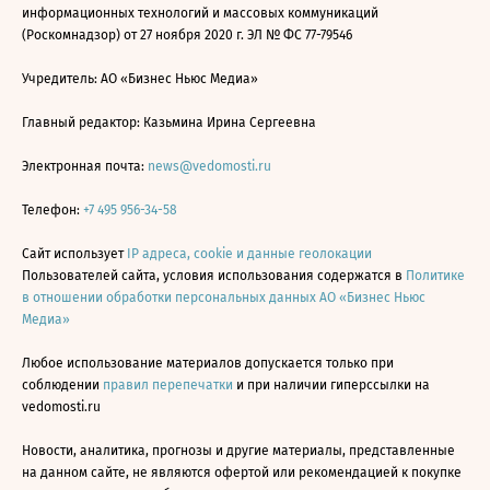
информационных технологий и массовых коммуникаций
(Роскомнадзор) от 27 ноября 2020 г. ЭЛ № ФС 77-79546
Учредитель: АО «Бизнес Ньюс Медиа»
Главный редактор: Казьмина Ирина Сергеевна
Электронная почта:
news@vedomosti.ru
Телефон:
+7 495 956-34-58
Сайт использует
IP адреса, cookie и данные геолокации
Пользователей сайта, условия использования содержатся в
Политике
в отношении обработки персональных данных АО «Бизнес Ньюс
Медиа»
Любое использование материалов допускается только при
соблюдении
правил перепечатки
и при наличии гиперссылки на
vedomosti.ru
Новости, аналитика, прогнозы и другие материалы, представленные
на данном сайте, не являются офертой или рекомендацией к покупке