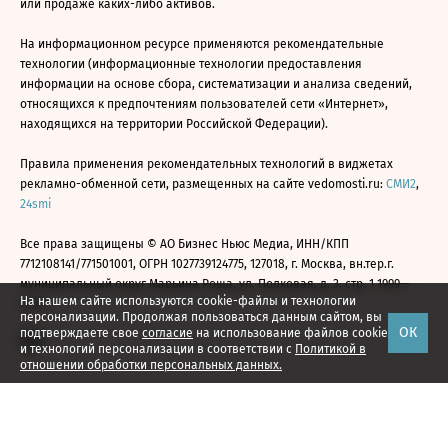
или продаже каких-либо активов.
На информационном ресурсе применяются рекомендательные
технологии (информационные технологии предоставления
информации на основе сбора, систематизации и анализа сведений,
относящихся к предпочтениям пользователей сети «Интернет»,
находящихся на территории Российской Федерации).
Правила применения рекомендательных технологий в виджетах
рекламно-обменной сети, размещенных на сайте vedomosti.ru:
СМИ2
,
24smi
Все права защищены © АО Бизнес Ньюс Медиа, ИНН/КПП
7712108141/771501001, ОГРН 1027739124775, 127018, г. Москва, вн.тер.г.
муниципальный округ Марьина Роща, ул. Полковая, д. 3, стр. 1 1999—
На нашем сайте используются cookie-файлы и технологии
2026
персонализации. Продолжая пользоваться данным сайтом, вы
ОК
подтверждаете свое
согласие
на использование файлов cookie
и технологий персонализации в соответствии с
Политикой в
отношении обработки персональных данных.