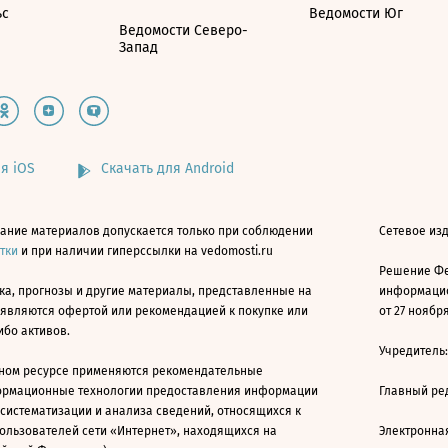
ьс
Ведомости Юг
Ведомости Северо-
Запад
я iOS
Скачать для Android
ание материалов допускается только при соблюдении
Сетевое изд
атки
и при наличии гиперссылки на vedomosti.ru
Решение Фе
ка, прогнозы и другие материалы, представленные на
информацио
 являются офертой или рекомендацией к покупке или
от 27 ноября
ибо активов.
Учредитель
ном ресурсе применяются рекомендательные
ормационные технологии предоставления информации
Главный ре
 систематизации и анализа сведений, относящихся к
ользователей сети «Интернет», находящихся на
Электронна