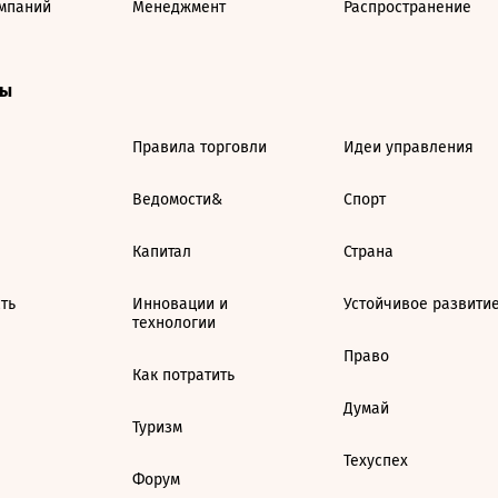
мпаний
Менеджмент
Распространение
ты
Правила торговли
Идеи управления
Ведомости&
Спорт
Капитал
Страна
ть
Инновации и
Устойчивое развити
технологии
Право
Как потратить
Думай
Туризм
Техуспех
Форум