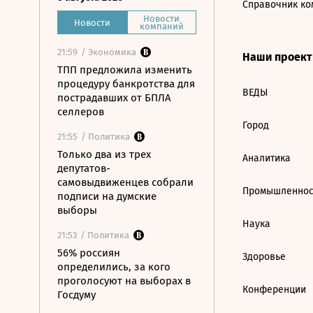
Справочник ко
Новости
Новости
компаний
21:59
/ Экономика
Наши проек
ТПП предложила изменить
процедуру банкротства для
ВЕДЫ
пострадавших от БПЛА
селлеров
Город
21:55
/ Политика
Только два из трех
Аналитика
депутатов-
самовыдвиженцев собрали
Промышленнос
подписи на думские
выборы
Наука
21:53
/ Политика
56% россиян
Здоровье
определились, за кого
проголосуют на выборах в
Конференции
Госдуму