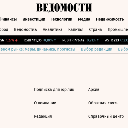
Финансы
Инвестиции
Технологии
Медиа
Недвижимость
ород
Ведомости&
Аналитика
Капитал
Страна
Промышле
а
Финансы
Инвестиции
Технологии
Медиа
Недвижимос
6
-1,27%
↓
RGBI
115,35
+0,18%
↑
RGBITR
776,42
+0,21%
↑
ASTR
233
+7,23%
ивном рынке: меры, динамика, прогнозы
Выбор редакции
Выбо
Подписка для юр.лиц
Архив
О компании
Обратная связь
Редакция
Справочный центр