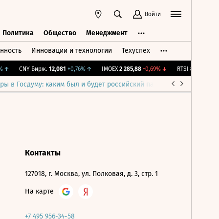
Войти
Политика
Общество
Менеджмент
нность
Инновации и технологии
Техуспех
ть
Политика
Общество
Менеджмент
↑
CNY Бирж.
12,081
+0,76%
↑
IMOEX
2 285,88
-0,69%
↓
RTSI
884,56
-1,27
ры в Госдуму: каким был и будет российский парламент
Война н
Контакты
127018, г. Москва, ул. Полковая, д. 3, стр. 1
На карте
+7 495 956-34-58