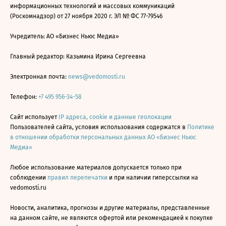
информационных технологий и массовых коммуникаций
(Роскомнадзор) от 27 ноября 2020 г. ЭЛ № ФС 77-79546
Учредитель: АО «Бизнес Ньюс Медиа»
Главный редактор: Казьмина Ирина Сергеевна
Электронная почта:
news@vedomosti.ru
Телефон:
+7 495 956-34-58
Сайт использует
IP адреса, cookie и данные геолокации
Пользователей сайта, условия использования содержатся в
Политике
в отношении обработки персональных данных АО «Бизнес Ньюс
Медиа»
Любое использование материалов допускается только при
соблюдении
правил перепечатки
и при наличии гиперссылки на
vedomosti.ru
Новости, аналитика, прогнозы и другие материалы, представленные
на данном сайте, не являются офертой или рекомендацией к покупке