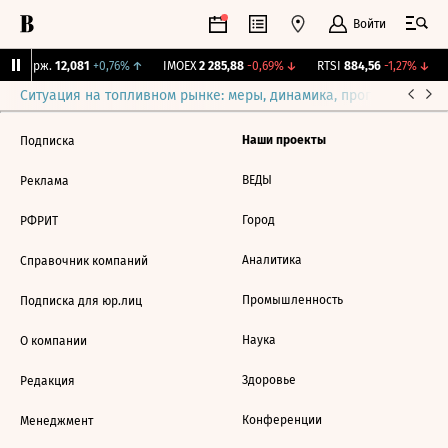
Войти
NY Бирж.
12,081
+0,76%
↑
IMOEX
2 285,88
-0,69%
↓
RTSI
884,56
-1,27%
↓
Ситуация на топливном рынке: меры, динамика, прогнозы
Выб
Наши проекты
Подписка
ВЕДЫ
Реклама
Город
РФРИТ
Аналитика
Справочник компаний
Промышленность
Подписка для юр.лиц
Наука
О компании
Здоровье
Редакция
Конференции
Менеджмент