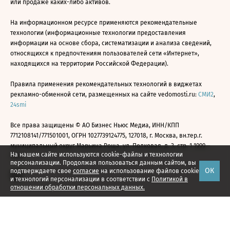
или продаже каких-либо активов.
На информационном ресурсе применяются рекомендательные
технологии (информационные технологии предоставления
информации на основе сбора, систематизации и анализа сведений,
относящихся к предпочтениям пользователей сети «Интернет»,
находящихся на территории Российской Федерации).
Правила применения рекомендательных технологий в виджетах
рекламно-обменной сети, размещенных на сайте vedomosti.ru:
СМИ2
,
24smi
Все права защищены © АО Бизнес Ньюс Медиа, ИНН/КПП
7712108141/771501001, ОГРН 1027739124775, 127018, г. Москва, вн.тер.г.
муниципальный округ Марьина Роща, ул. Полковая, д. 3, стр. 1 1999—
На нашем сайте используются cookie-файлы и технологии
2026
персонализации. Продолжая пользоваться данным сайтом, вы
ОК
подтверждаете свое
согласие
на использование файлов cookie
и технологий персонализации в соответствии с
Политикой в
отношении обработки персональных данных.