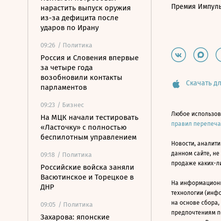
Премия Импул
нарастить выпуск оружия
из-за дефицита после
ударов по Ирану
09:26
/ Политика
Россия и Словения впервые
за четыре года
возобновили контакты
Скачать дл
парламентов
09:23
/ Бизнес
Любое использов
На МЦК начали тестировать
правил перепеч
«Ласточку» с полностью
беспилотным управлением
Новости, аналити
данном сайте, не
09:18
/ Политика
продаже каких-л
Российские войска заняли
Васютинское и Торецкое в
На информацион
ДНР
технологии (инф
на основе сбора,
09:05
/ Политика
предпочтениям п
Захарова: японские