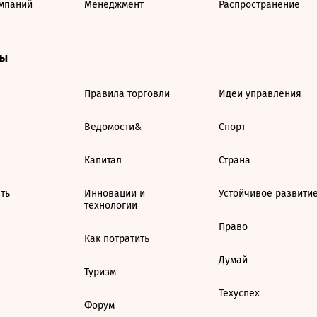
мпаний
Менеджмент
Распространение
ты
Правила торговли
Идеи управления
Ведомости&
Спорт
Капитал
Страна
ть
Инновации и
Устойчивое развити
технологии
Право
Как потратить
Думай
Туризм
Техуспех
Форум