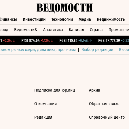
Финансы
Инвестиции
Технологии
Медиа
Недвижимость
ород
Ведомости&
Аналитика
Капитал
Страна
Промышле
а
Финансы
Инвестиции
Технологии
Медиа
Недвижимос
-0,2%
↓
RTSI
874,64
-1,12%
↓
RGBI
115,34
+0,14%
↑
RGBITR
777,39
+0,23
ивном рынке: меры, динамика, прогнозы
Выбор редакции
Выбо
Подписка для юр.лиц
Архив
О компании
Обратная связь
Редакция
Справочный центр