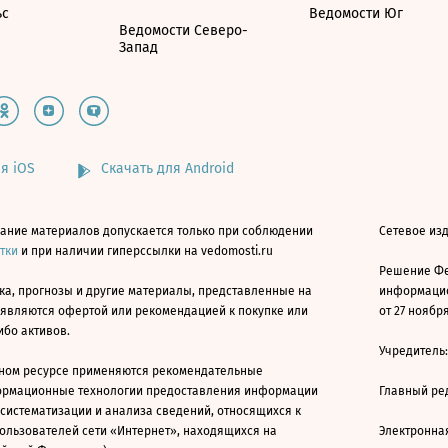
ьс
Ведомости Юг
Ведомости Северо-
Запад
я iOS
Скачать для Android
ание материалов допускается только при соблюдении
Сетевое изд
атки
и при наличии гиперссылки на vedomosti.ru
Решение Фе
ка, прогнозы и другие материалы, представленные на
информацио
 являются офертой или рекомендацией к покупке или
от 27 ноября
ибо активов.
Учредитель
ном ресурсе применяются рекомендательные
ормационные технологии предоставления информации
Главный ре
 систематизации и анализа сведений, относящихся к
ользователей сети «Интернет», находящихся на
Электронна