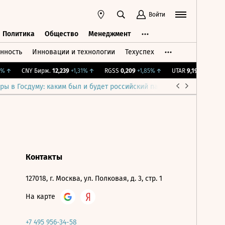
Войти
Политика
Общество
Менеджмент
нность
Инновации и технологии
Техуспех
ть
Политика
Общество
Менеджмент
%
↑
CNY Бирж.
12,239
+1,31%
↑
RGSS
0,209
+1,85%
↑
UTAR
9,19
+0,44%
↑
ры в Госдуму: каким был и будет российский парламент
Война н
Контакты
127018, г. Москва, ул. Полковая, д. 3, стр. 1
На карте
+7 495 956-34-58