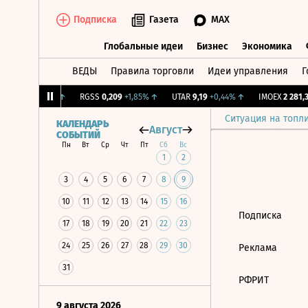
Подписка
Газета
MAX
Глобальные идеи
Бизнес
Экономика
ВЕДЫ
Правила торговли
Идеи управления
Г
Глобальные идеи
Бизнес
Экономик
12,239
+1,31%
↑
RGSS
0,209
+1,85%
↑
UTAR
9,19
+0,44%
↑
IMOEX
2 281,31
Ситуация на топл
КАЛЕНДАРЬ
Август
СОБЫТИЙ
Пн
Вт
Ср
Чт
Пт
Сб
Вс
1
2
3
4
5
6
7
8
9
10
11
12
13
14
15
16
Подписка
17
18
19
20
21
22
23
24
25
26
27
28
29
30
Реклама
31
РФРИТ
9 августа 2026