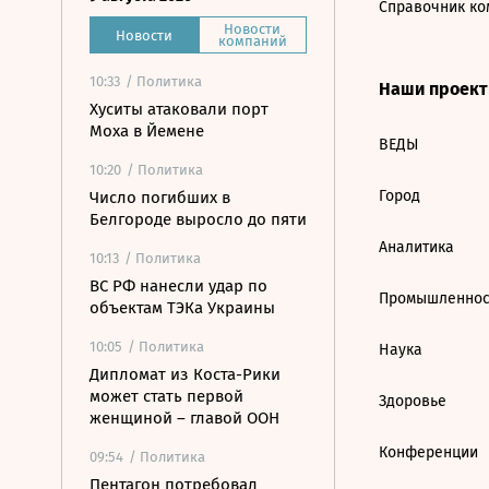
Справочник ко
Новости
Новости
компаний
10:33
/ Политика
Наши проек
Хуситы атаковали порт
Моха в Йемене
ВЕДЫ
10:20
/ Политика
Город
Число погибших в
Белгороде выросло до пяти
Аналитика
10:13
/ Политика
ВС РФ нанесли удар по
Промышленнос
объектам ТЭКа Украины
10:05
/ Политика
Наука
Дипломат из Коста-Рики
может стать первой
Здоровье
женщиной – главой ООН
Конференции
09:54
/ Политика
Пентагон потребовал