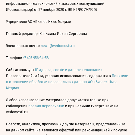
информационных технологий и массовых коммуникаций
(Роскомнадзор) от 27 ноября 2020 г. ЭЛ № ФС 77-79546
Учредитель: АО «Бизнес Ньюс Медиа»
Главный редактор: Казьмина Ирина Сергеевна
Электронная почта:
news@vedomosti.ru
Телефон:
+7 495 956-34-58
Сайт использует
IP адреса, cookie и данные геолокации
Пользователей сайта, условия использования содержатся в
Политике
в отношении обработки персональных данных АО «Бизнес Ньюс
Медиа»
Любое использование материалов допускается только при
соблюдении
правил перепечатки
и при наличии гиперссылки на
vedomosti.ru
Новости, аналитика, прогнозы и другие материалы, представленные
на данном сайте, не являются офертой или рекомендацией к покупке