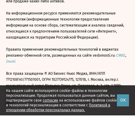
или продаже каких-либо активов.
На информационном ресурсе применяются рекомендательные
технологии (информационные технологии предоставления
информации на основе сбора, систематизации и анализа сведений,
относящихся к предпочтениям пользователей сети «Интернет»,
находящихся на территории Российской Федерации).
Правила применения рекомендательных технологий в виджетах
рекламно-обменной сети, размещенных на сайте vedomosti.ru:
СМИ2
,
24smi
Все права защищены © АО Бизнес Ньюс Медиа, ИНН/КПП
7712108141/771501001, ОГРН 1027739124775, 127018, г. Москва, вн.тер.г.
муниципальный округ Марьина Роща, ул. Полковая, д. 3, стр. 1 1999—
На нашем сайте используются cookie-файлы и технологии
2026
персонализации. Продолжая пользоваться данным сайтом, вы
ОК
подтверждаете свое
согласие
на использование файлов cookie
и технологий персонализации в соответствии с
Политикой в
отношении обработки персональных данных.