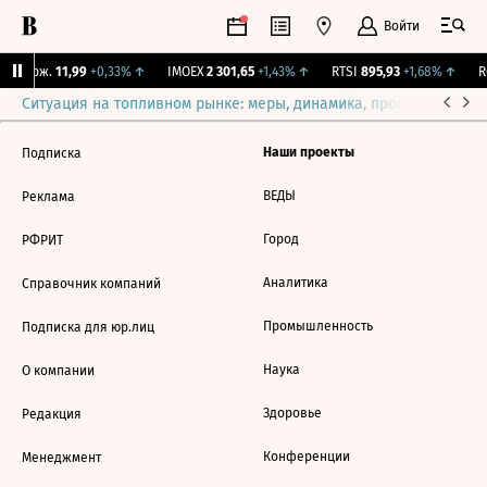
Войти
Y Бирж.
11,99
+0,33%
↑
IMOEX
2 301,65
+1,43%
↑
RTSI
895,93
+1,68%
↑
RG
Ситуация на топливном рынке: меры, динамика, прогнозы
Выб
Наши проекты
Подписка
ВЕДЫ
Реклама
Город
РФРИТ
Аналитика
Справочник компаний
Промышленность
Подписка для юр.лиц
Наука
О компании
Здоровье
Редакция
Конференции
Менеджмент