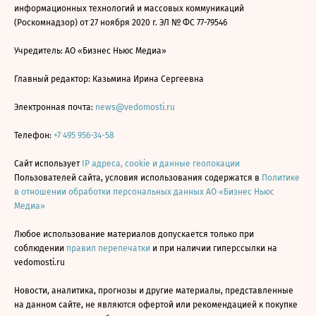
информационных технологий и массовых коммуникаций
(Роскомнадзор) от 27 ноября 2020 г. ЭЛ № ФС 77-79546
Учредитель: АО «Бизнес Ньюс Медиа»
Главный редактор: Казьмина Ирина Сергеевна
Электронная почта:
news@vedomosti.ru
Телефон:
+7 495 956-34-58
Сайт использует
IP адреса, cookie и данные геолокации
Пользователей сайта, условия использования содержатся в
Политике
в отношении обработки персональных данных АО «Бизнес Ньюс
Медиа»
Любое использование материалов допускается только при
соблюдении
правил перепечатки
и при наличии гиперссылки на
vedomosti.ru
Новости, аналитика, прогнозы и другие материалы, представленные
на данном сайте, не являются офертой или рекомендацией к покупке