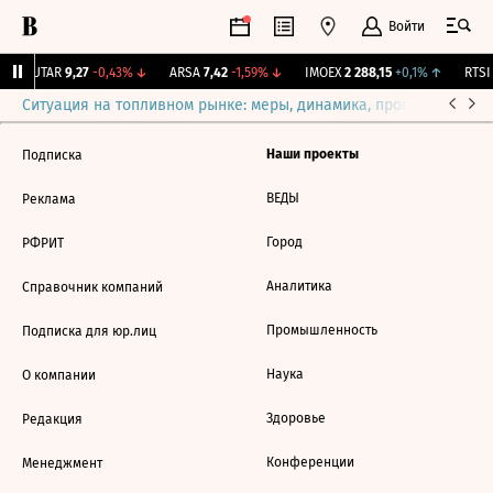
Войти
↑
UTAR
9,27
-0,43%
↓
ARSA
7,42
-1,59%
↓
IMOEX
2 288,15
+0,1%
↑
RTSI
Ситуация на топливном рынке: меры, динамика, прогнозы
Выб
Наши проекты
Подписка
ВЕДЫ
Реклама
Город
РФРИТ
Аналитика
Справочник компаний
Промышленность
Подписка для юр.лиц
Наука
О компании
Здоровье
Редакция
Конференции
Менеджмент