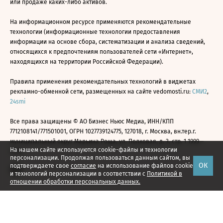
или продаже каких-либо активов.
На информационном ресурсе применяются рекомендательные
технологии (информационные технологии предоставления
информации на основе сбора, систематизации и анализа сведений,
относящихся к предпочтениям пользователей сети «Интернет»,
находящихся на территории Российской Федерации).
Правила применения рекомендательных технологий в виджетах
рекламно-обменной сети, размещенных на сайте vedomosti.ru:
СМИ2
,
24smi
Все права защищены © АО Бизнес Ньюс Медиа, ИНН/КПП
7712108141/771501001, ОГРН 1027739124775, 127018, г. Москва, вн.тер.г.
муниципальный округ Марьина Роща, ул. Полковая, д. 3, стр. 1 1999—
На нашем сайте используются cookie-файлы и технологии
2026
персонализации. Продолжая пользоваться данным сайтом, вы
ОК
подтверждаете свое
согласие
на использование файлов cookie
и технологий персонализации в соответствии с
Политикой в
отношении обработки персональных данных.