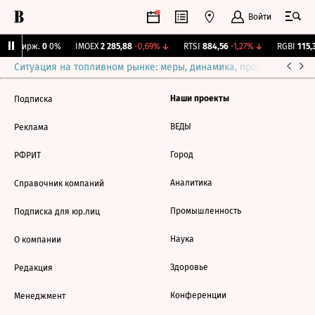
Войти
CNY Бирж.
0
0%
IMOEX
2 285,88
-0,69%
↓
RTSI
884,56
-1,27%
↓
RGBI
115,3
Ситуация на топливном рынке: меры, динамика, прогнозы
Выб
Наши проекты
Подписка
ВЕДЫ
Реклама
Город
РФРИТ
Аналитика
Справочник компаний
Промышленность
Подписка для юр.лиц
Наука
О компании
Здоровье
Редакция
Конференции
Менеджмент