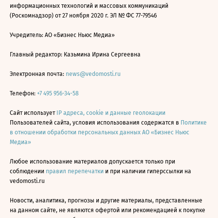
информационных технологий и массовых коммуникаций
(Роскомнадзор) от 27 ноября 2020 г. ЭЛ № ФС 77-79546
Учредитель: АО «Бизнес Ньюс Медиа»
Главный редактор: Казьмина Ирина Сергеевна
Электронная почта:
news@vedomosti.ru
Телефон:
+7 495 956-34-58
Сайт использует
IP адреса, cookie и данные геолокации
Пользователей сайта, условия использования содержатся в
Политике
в отношении обработки персональных данных АО «Бизнес Ньюс
Медиа»
Любое использование материалов допускается только при
соблюдении
правил перепечатки
и при наличии гиперссылки на
vedomosti.ru
Новости, аналитика, прогнозы и другие материалы, представленные
на данном сайте, не являются офертой или рекомендацией к покупке