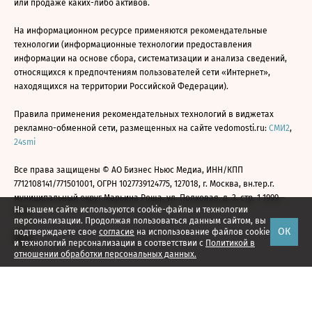
или продаже каких-либо активов.
На информационном ресурсе применяются рекомендательные
технологии (информационные технологии предоставления
информации на основе сбора, систематизации и анализа сведений,
относящихся к предпочтениям пользователей сети «Интернет»,
находящихся на территории Российской Федерации).
Правила применения рекомендательных технологий в виджетах
рекламно-обменной сети, размещенных на сайте vedomosti.ru:
СМИ2
,
24smi
Все права защищены © АО Бизнес Ньюс Медиа, ИНН/КПП
7712108141/771501001, ОГРН 1027739124775, 127018, г. Москва, вн.тер.г.
муниципальный округ Марьина Роща, ул. Полковая, д. 3, стр. 1 1999—
На нашем сайте используются cookie-файлы и технологии
2026
персонализации. Продолжая пользоваться данным сайтом, вы
ОК
подтверждаете свое
согласие
на использование файлов cookie
и технологий персонализации в соответствии с
Политикой в
отношении обработки персональных данных.