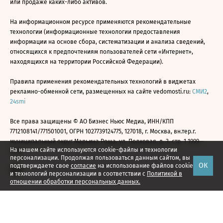
или продаже каких-либо активов.
На информационном ресурсе применяются рекомендательные
технологии (информационные технологии предоставления
информации на основе сбора, систематизации и анализа сведений,
относящихся к предпочтениям пользователей сети «Интернет»,
находящихся на территории Российской Федерации).
Правила применения рекомендательных технологий в виджетах
рекламно-обменной сети, размещенных на сайте vedomosti.ru:
СМИ2
,
24smi
Все права защищены © АО Бизнес Ньюс Медиа, ИНН/КПП
7712108141/771501001, ОГРН 1027739124775, 127018, г. Москва, вн.тер.г.
муниципальный округ Марьина Роща, ул. Полковая, д. 3, стр. 1 1999—
На нашем сайте используются cookie-файлы и технологии
2026
персонализации. Продолжая пользоваться данным сайтом, вы
ОК
подтверждаете свое
согласие
на использование файлов cookie
и технологий персонализации в соответствии с
Политикой в
отношении обработки персональных данных.