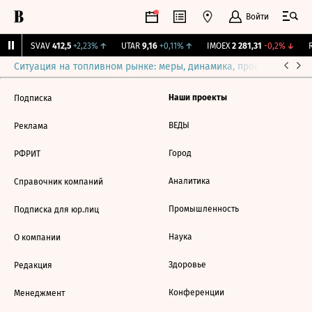
Войти
%
↑
SVAV
412,5
+2,23%
↑
UTAR
9,16
+0,11%
↑
IMOEX
2 281,31
-0,2%
↓
R
Ситуация на топливном рынке: меры, динамика, прогнозы
Выб
Наши проекты
Подписка
ВЕДЫ
Реклама
Город
РФРИТ
Аналитика
Справочник компаний
Промышленность
Подписка для юр.лиц
Наука
О компании
Здоровье
Редакция
Конференции
Менеджмент