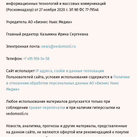
информационных технологий и массовых коммуникаций
(Роскомнадзор) от 27 ноября 2020 г. ЭЛ № ФС 77-79546
Учредитель: АО «Бизнес Ньюс Медиа»
Главный редактор: Казьмина Ирина Сергеевна
Электронная почта:
news@vedomosti.ru
Телефон:
+7 495 956-34-58
Сайт использует
IP адреса, cookie и данные геолокации
Пользователей сайта, условия использования содержатся в
Политике
в отношении обработки персональных данных АО «Бизнес Ньюс
Медиа»
Любое использование материалов допускается только при
соблюдении
правил перепечатки
и при наличии гиперссылки на
vedomosti.ru
Новости, аналитика, прогнозы и другие материалы, представленные
на данном сайте, не являются офертой или рекомендацией к покупке