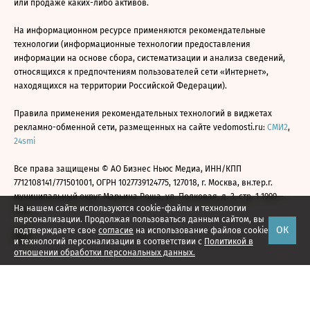
или продаже каких-либо активов.
На информационном ресурсе применяются рекомендательные
технологии (информационные технологии предоставления
информации на основе сбора, систематизации и анализа сведений,
относящихся к предпочтениям пользователей сети «Интернет»,
находящихся на территории Российской Федерации).
Правила применения рекомендательных технологий в виджетах
рекламно-обменной сети, размещенных на сайте vedomosti.ru:
СМИ2
,
24smi
Все права защищены © АО Бизнес Ньюс Медиа, ИНН/КПП
7712108141/771501001, ОГРН 1027739124775, 127018, г. Москва, вн.тер.г.
муниципальный округ Марьина Роща, ул. Полковая, д. 3, стр. 1 1999—
На нашем сайте используются cookie-файлы и технологии
2026
персонализации. Продолжая пользоваться данным сайтом, вы
ОК
подтверждаете свое
согласие
на использование файлов cookie
и технологий персонализации в соответствии с
Политикой в
отношении обработки персональных данных.