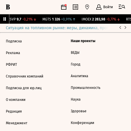
Войти
BISVP
9,7
-0,21%
↓
MGTS
1 326
+0,91%
↑
IMOEX
2 283,98
-0,77%
↓
RTS
Ситуация на топливном рынке: меры, динамика, прогнозы
Выб
Наши проекты
Подписка
ВЕДЫ
Реклама
Город
РФРИТ
Аналитика
Справочник компаний
Промышленность
Подписка для юр.лиц
Наука
О компании
Здоровье
Редакция
Конференции
Менеджмент