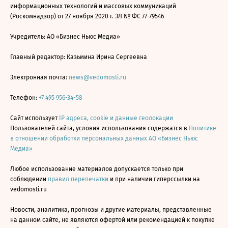
информационных технологий и массовых коммуникаций
(Роскомнадзор) от 27 ноября 2020 г. ЭЛ № ФС 77-79546
Учредитель: АО «Бизнес Ньюс Медиа»
Главный редактор: Казьмина Ирина Сергеевна
Электронная почта:
news@vedomosti.ru
Телефон:
+7 495 956-34-58
Сайт использует
IP адреса, cookie и данные геолокации
Пользователей сайта, условия использования содержатся в
Политике
в отношении обработки персональных данных АО «Бизнес Ньюс
Медиа»
Любое использование материалов допускается только при
соблюдении
правил перепечатки
и при наличии гиперссылки на
vedomosti.ru
Новости, аналитика, прогнозы и другие материалы, представленные
на данном сайте, не являются офертой или рекомендацией к покупке